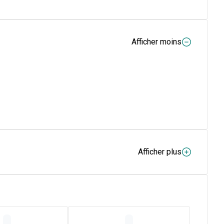
Afficher moins
Afficher plus
paississant : hydroxypropylméthylcellulose, farine de