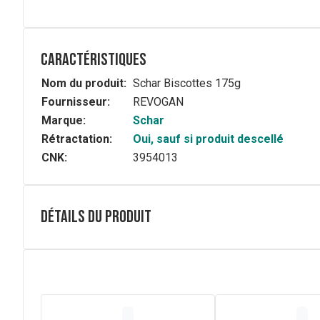
Caractéristiques
Nom du produit:
Schar Biscottes 175g
Fournisseur:
REVOGAN
Marque:
Schar
Rétractation:
Oui, sauf si produit descellé
CNK:
3954013
Détails du produit
Composition
Amidon de maïs, farine de riz, huile de tournesol à haute
sarrasin, farine de lentilles, protéines de pois, levure, se
Peut contenir des traces de soja.