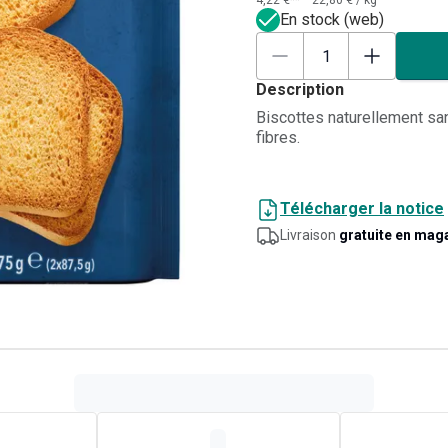
4,22 €**
22,80 €
/
kg
En stock (web)
Description
Biscottes naturellement sa
fibres.
Télécharger la notice
Livraison
gratuite en mag