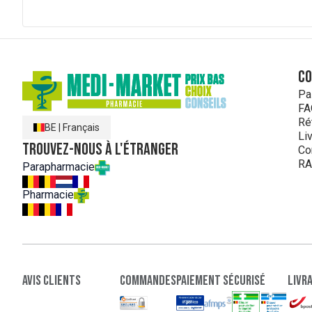
C
Pa
FA
Ré
BE
|
Français
Li
Trouvez-nous à l'étranger
Co
RA
Parapharmacie
Pharmacie
Avis clients
Commandes
paiement sécurisé
Livr