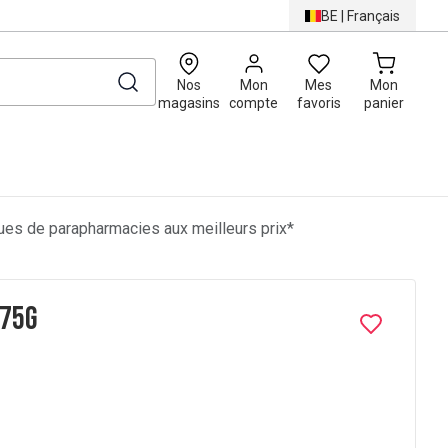
BE
|
Français
0
Nos
Mon
Mes
Mon
magasins
compte
favoris
panier
es de parapharmacies aux meilleurs prix*
175g