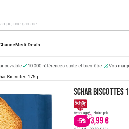
 Chance
Medi-Deals
our ouvrable
10.000 références santé et bien-être
Vos marqu
har Biscottes 175g
Schar Biscottes 
Avantage*
Notre prix
3,99 €
-
5
%