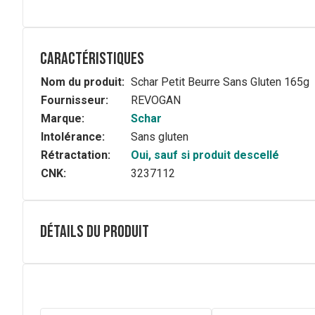
Caractéristiques
Nom du produit:
Schar Petit Beurre Sans Gluten 165g
Fournisseur:
REVOGAN
Marque:
Schar
Intolérance:
Sans gluten
Rétractation:
Oui, sauf si produit descellé
CNK:
3237112
Détails du produit
Composition
Amidon de maïs, farine de maïs, beurre 1% (LAIT), sucre,
bicarbonate d'ammonium et bicarbonate de sodium, sel, ar