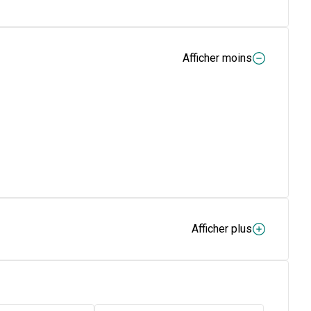
Afficher moins
Afficher plus
 betterave, émulsifiant : E-472e, poudre à lever :