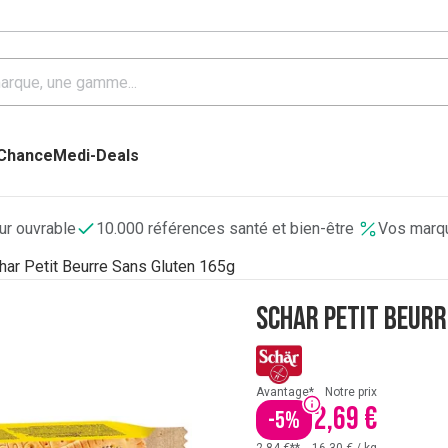
 Chance
Medi-Deals
our ouvrable
10.000 références santé et bien-être
Vos marqu
har Petit Beurre Sans Gluten 165g
Schar Petit Beurr
Avantage*
Notre prix
2,69 €
-
5
%