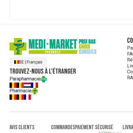
C
Pa
FA
Ré
BE
|
Français
Li
Trouvez-nous à l'étranger
Co
RA
Parapharmacie
Pharmacie
Avis clients
Commandes
paiement sécurisé
Livr