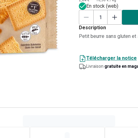
2,84 €**
16,30 €
/
kg
En stock (web)
Description
Petit beurre sans gluten et 
Télécharger la notice
Livraison
gratuite en mag