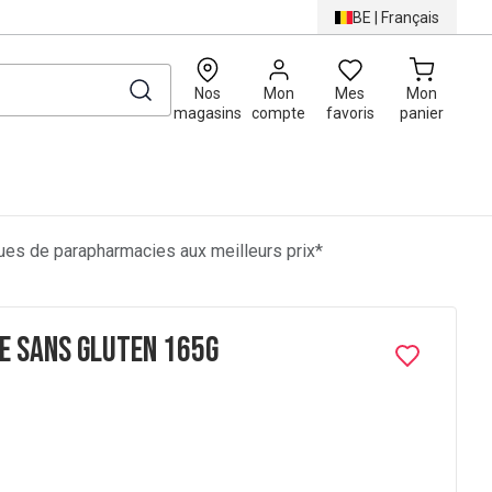
BE
|
Français
0
Nos
Mon
Mes
Mon
magasins
compte
favoris
panier
es de parapharmacies aux meilleurs prix*
e Sans Gluten 165g