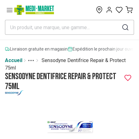
0
Livraison gratuite en magasin
Expédition le prochain jour ouvrab
Accueil
Sensodyne Dentifrice Repair & Protect
Toggle menu
More
75ml
Sensodyne Dentifrice Repair & Protect
75ml