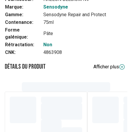
Marque:
Sensodyne
Gamme:
Sensodyne Repair and Protect
Contenance:
75ml
Forme
Pâte
galénique:
Rétractation:
Non
CNK:
4863908
Détails du produit
Afficher plus
Description complète
Le dentifrice quotidien Sensodyne Repair & Protect aide à
réparer et à protéger les zones sensibles de la dent. La
formule unique de NovaMin a été cliniquement prouvée
pour soulager la sensibilité douloureuse. Le dentifrice
quotidien Sensodyne Repair & Protect Deep Repair
contient du fluor pour aider à renforcer les dents. Le
dentifrice quotidien renouvelé Sensodyne Repair & Protect
Deep Repair forme une couche plus résistante sur les
zones vulnérables des dents sensibles pour favoriser une