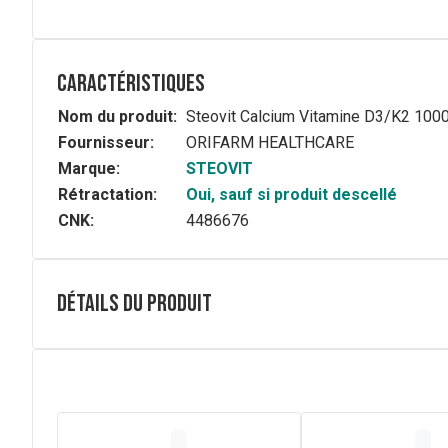
Caractéristiques
Nom du produit:
Steovit Calcium Vitamine D3/K2 10
Fournisseur:
ORIFARM HEALTHCARE
Marque:
STEOVIT
Rétractation:
Oui, sauf si produit descellé
CNK:
4486676
Détails du produit
Description complète
Steovit Calcium/Vit. D3/Vit. K2 contribue au maintien d'
Steovit Calcium/Vit. D3/Vit. K2 est un comprimé à aval
Calcium élément / 800 UI Vit. D3 / 25 μg Vit. K2.
Le Calcium est un élément essentiel qui participe à la st
maximale d'os solides (enfants) et pour le maintien de