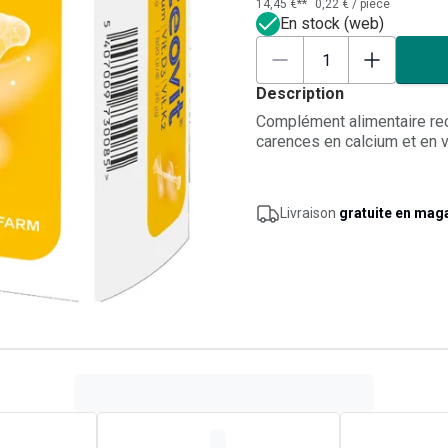
14,45 €**
0,22 €
/
pièce
En stock (web)
Description
Complément alimentaire re
carences en calcium et en v
Livraison
gratuite en mag