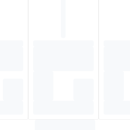
 os car elle favorise l'absorption du calcium et est donc indisp
formation osseuse et la réduction de la perte osseuse.
(E46), Talc (E553b), Carboximéthylcellulose sodique réticulée (E
e calcium (E516), Carbonate de magnésium (E54), Poly-éthylène g
 aspartame ni gluten.
mentaire et répond aux plus hautes exigences pharmaceutiques 
opéennes relatives aux compléments alimentaires.