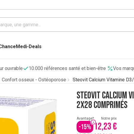
 Chance
Medi-Deals
our ouvrable
10.000 références santé et bien-être
Vos marqu
Confort osseux - Ostéoporose
Steovit Calcium Vitamine 
Steovit Calcium 
2x28 Comprimés
Avantage*
Notre prix
12,23 €
-
15
%