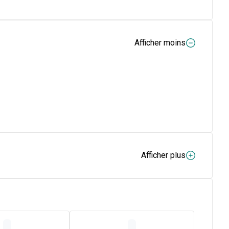
Afficher moins
Afficher plus
vitamine K2*.
D3 et 12,5 μg de vitamine K2.2 comprimés = 1000 mg
ium est importante à tout âge pour la construction