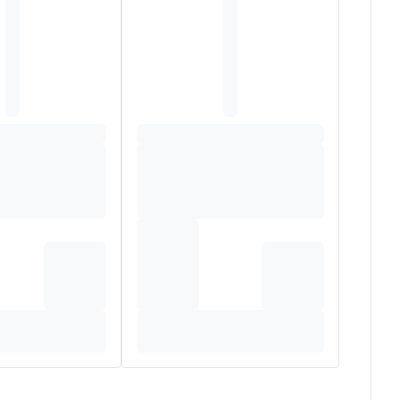
ensable à la croissance et à la santé des os et des
468), Dioxide de silicium (E551), Sels de Magnésium
lycol (E1521), Glycérol (E422), Hydroxypropylcellulose
requises pour une production conforme aux BPF (Bonnes