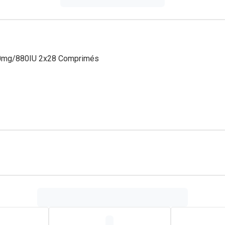
00mg/880IU 2x28 Comprimés
os sains et solides grâce à sa teneur en calcium, vitamine D3 et 
er qui contient 500 mg de calcium, 400 UI (=10 μg) de vitamine 
ructure et à la constitution des os et des dents. La prise de calc
 la masse osseuse.