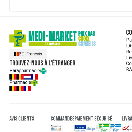
C
Pa
FA
Ré
BE
|
Français
Li
Trouvez-nous à l'étranger
Co
RA
Parapharmacie
Pharmacie
Avis clients
Commandes
paiement sécurisé
Livr