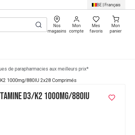
BE
|
Français
0
Nos
Mon
Mes
Mon
magasins
compte
favoris
panier
es de parapharmacies aux meilleurs prix*
D3/K2 1000mg/880IU 2x28 Comprimés
Vitamine D3/K2 1000mg/880IU