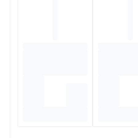
La vitamine D3 est une vitamine très importante pour nos
dents.
La vitamine K2 est la vitamine K la plus active dans la 
Composition
Carbonate de calcium (E17), Cellulose microcristalline 
d'acides gras (E47b), Ethylcellulose (E462), Sulphate d
(E463), Cholécalciférol (Vit D3), Vitamine K2.
Steovit Calcium/Vit. D3/Vit. K2 ne contient ni lactose ni
Steovit Calcium/Vit. D3/Vit. K2 est un complément ali
Pratiques de Fabrication) et aux normes belges et eur