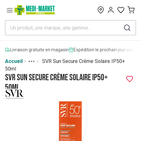
0
Livraison gratuite en magasin
Expédition le prochain jour ouvrab
Accueil
SVR Sun Secure Crème Solaire IP50+
Toggle menu
More
50ml
SVR Sun Secure Crème Solaire IP50+
50ml