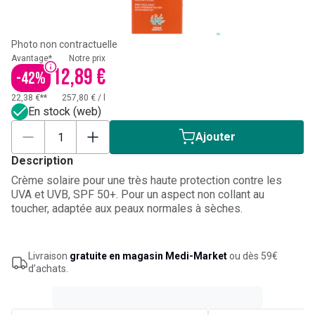
Photo non contractuelle
Avantage*
Notre prix
12,89 €
-
42
%
22,38 €**
257,80 €
/
l
En stock (web)
Ajouter
Description
Crème solaire pour une très haute protection contre les
UVA et UVB, SPF 50+. Pour un aspect non collant au
toucher, adaptée aux peaux normales à sèches.
Livraison
gratuite en magasin Medi-Market
ou dès 59€
d’achats.