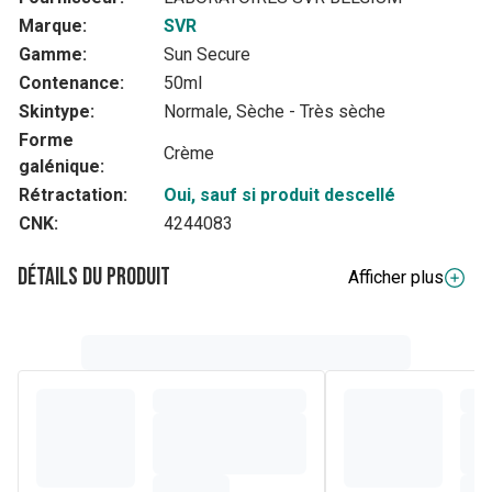
Marque:
SVR
Gamme:
Sun Secure
Contenance:
50ml
Skintype:
Normale, Sèche - Très sèche
Forme
Crème
galénique:
Rétractation:
Oui, sauf si produit descellé
CNK:
4244083
Détails du produit
Afficher plus
Description complète
Crème biodégradable hydratante SPF50+ SUN SECURE
Crème SPF50+ RENO offre une très haute protection
dermatologique intégrant le nouveau brevet filtrant SVR1
respectueux de l'environnement marin et des mécanismes
endocriniens évalués2. Associé à une technologie
antioxydante, cible tous les types de rayons3 : - UVB + UVA
: 4 filtres solaires -VISIBLE + INFRAROUGES : technologie
antioxydante 1- Brevet déposé n°FR19/04215 2- Testé sur