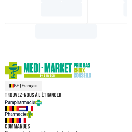
marin.
Composition
AQUA/WATER/EAU, DICAPRYLYL CARBONATE,
UNDECANE, ISOAMYL LAURATE, DIISOPROPYL ADIPATE,
BIS-ETHYLHEXYLOXYPHENOL METHOXYPHENYL
TRIAZINE, DIETHYLAMINO HYDROXYBENZOYL HEXYL
BENZOATE, TRIDECANE, ETHYLHEXYL TRIAZONE,
HEXYLENE GLYCOL, NIACINAMIDE, SODIUM CHLORIDE,
BIXA ORELLANA SEED EXTRACT, GLYCINE SOJA
(SOYBEAN) OIL, LEPIDIUM SATIVUM SPROUT EXTRACT,
HELIANTHUS ANNUUS (SUNFLOWER) SEED OIL,
TOCOPHEROL, CAPRYLIC/CAPRIC TRIGLYCERIDE, CITRIC
ACID, COCO-BETAINE, POTASSIUM SORBATE, SODIUM
BENZOATE, PARFUM (FRAGRANCE)
BE
|
Français
Trouvez-nous à l'étranger
Parapharmacie
Pharmacie
Commandes