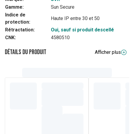
Gamme:
Sun Secure
Indice de
Haute IP entre 30 et 50
protection:
Rétractation:
Oui, sauf si produit descellé
CNK:
4580510
Détails du produit
Afficher plus
Description complète
SUN SECURE Eau solaire SPF30+ offre une protection
dermatologique intégrant cette association de filtre
brevetée respectueuse de l'environnement marin.
Plus d'excuse pour ne pas s'appliquer de protection solaire
: sa texture bi-phase est composée à 40% de phase
aqueuse qui allègent les 60% de phase huileuse contenant
les filtres, pour créer l'alliance parfaite d'une texture fraiche,
légère et invisible ! Une texture addictive qu'on adorera
s'appliquer et se réappliquer sans cesse !
Brevet Sun Secure : 4 années de recherche pour inventer
l'association filtrante idéale qui délivre à la fois une très
haute protection solaire tout en respectant l'environnement