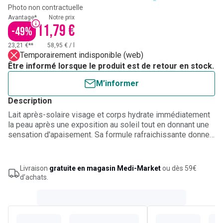
Photo non contractuelle
Avantage*
Notre prix
11,79 €
-
49
%
23,21 €**
58,95 €
/
l
Temporairement indisponible (web)
Être informé lorsque le produit est de retour en stock.
M’informer
Description
Lait après-solaire visage et corps hydrate immédiatement
la peau après une exposition au soleil tout en donnant une
sensation d'apaisement. Sa formule rafraichissante donne
une impression de fraicheur aux peaux réchauffées.
Convient à toute la famille. Bébé, enfant et adulte.
Livraison
gratuite en magasin Medi-Market
ou dès 59€
d’achats.