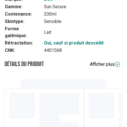
Gamme:
Sun Secure
Contenance:
200ml
Skintype:
Sensible
Forme
Lait
galénique:
Rétractation:
Oui, sauf si produit descellé
CNK:
4401568
Détails du produit
Afficher plus
Description complète
Geste essentiel post-exposition, SUN SECURE Lait après-
soleil est un soin apaisant, hydratant multi-réparateur qui
convient à toute la famille !
Composition
AQUA/WATER/EAU, GLYCERIN, PROPANEDIOL,
VEGETABLE OIL, COCOS NUCIFERA (COCONUT) OIL,
DICAPRYLYL CARBONATE, CETEARYL ALCOHOL,
GLYCERYL STEARATE SE, NIACINAMIDE, ALOE
BARBADENSIS LEAF JUICE POWDER, BACILLUS