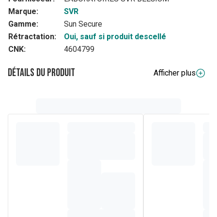
Marque:
SVR
Gamme:
Sun Secure
Rétractation:
Oui, sauf si produit descellé
CNK:
4604799
Détails du produit
Afficher plus
Description complète
SUN SECURE Lait SPF50+ offre une très haute protection
dermatologique intégrant cette nouvelle association de
filtre brevetée respectueuse de l'environnement marin et
des mécanismes endocriniens évalués.
Fini invisible : sans trace blanche.
Un lait fluide et velouté particulièrement adapté aux peaux
normales à sèches. Sa texture velours fond sur la peau et
laisse un film hydratant et non gras.
Brevet Sun Secure : 4 années de recherche pour inventer
l'association filtrante idéale qui délivre à la fois une très
haute protection solaire tout en respectant l'environnement
marin.
Composition