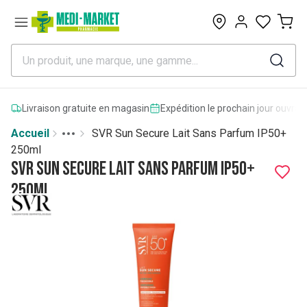
0
Livraison gratuite en magasin
Expédition le prochain jour ouvrab
Accueil
SVR Sun Secure Lait Sans Parfum IP50+
Toggle menu
More
250ml
SVR Sun Secure Lait Sans Parfum IP50+
250ml