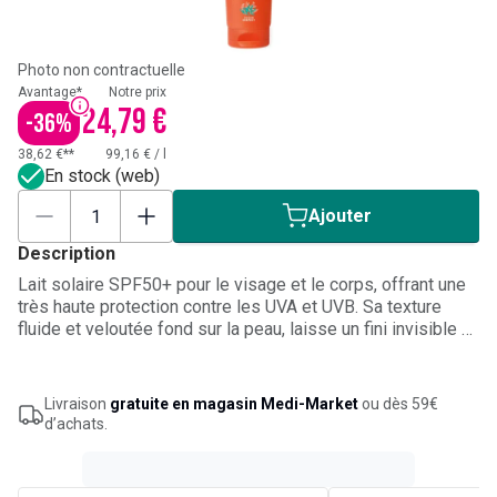
Photo non contractuelle
Avantage*
Notre prix
24,79 €
-
36
%
38,62 €**
99,16 €
/
l
En stock (web)
Ajouter
Description
Lait solaire SPF50+ pour le visage et le corps, offrant une
très haute protection contre les UVA et UVB. Sa texture
fluide et veloutée fond sur la peau, laisse un fini invisible et
un film hydratant non gras. Particulièrement adapté aux
peaux normales à sèches, y compris les peaux sensibles
ou hypersensibles au soleil. Résiste à l’eau, à la
Livraison
gratuite en magasin Medi-Market
ou dès 59€
transpiration et aux frottements. Convient à toute la famille,
d’achats.
du bébé à l’adulte.