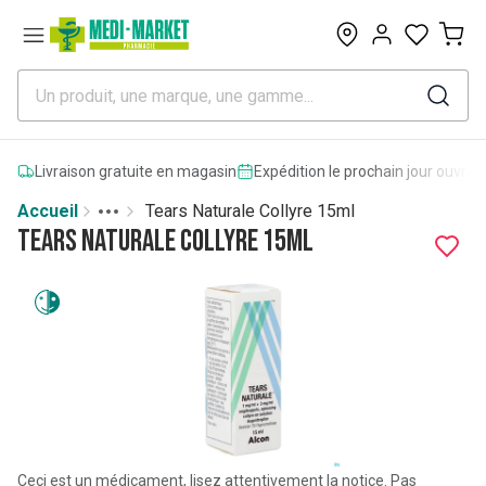
0
Livraison gratuite en magasin
Expédition le prochain jour ouvrab
Accueil
Tears Naturale Collyre 15ml
Toggle menu
More
Tears Naturale Collyre 15ml
Ceci est un médicament, lisez attentivement la notice. Pas