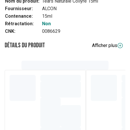
Nom du produit:
Tears Naturale Collyre 15ml
Fournisseur:
ALCON
Contenance:
15ml
Rétractation:
Non
CNK:
0086629
Détails du produit
Afficher plus
Composition
Ce que contient TEARS NATURALE ? Les substances
actives sont le dextran 7 (1 mg/ml) et l'hypromellose (3
mg/ml). ? Les autres composants sont le chlorure de
benzalkonium, l'édétate disodique, le chlorure de sodium,
le chlorure de potassium, l'acide chlorhydrique et/ou
l'hydroxyde de sodium concentré (pour l'ajustement du pH)
et l'eau purifiée.