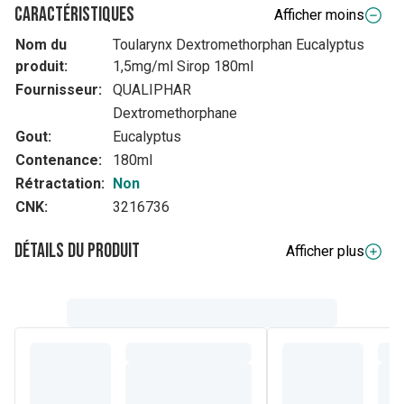
Caractéristiques
Afficher moins
Nom du
Toularynx Dextromethorphan Eucalyptus
produit:
1,5mg/ml Sirop 180ml
Fournisseur:
QUALIPHAR
Dextromethorphane
Gout:
Eucalyptus
Contenance:
180ml
Rétractation:
Non
CNK:
3216736
Détails du produit
Afficher plus
Composition
Ce que contient Toularynx Dextromethorphan Goût
d'eucalyptus
La substance active est: bromhydrate de
dextrométhorphane 1,5 mg/ml.
Les autres composants sont: sucralose - solution de
sorbitol (E42) - parahydroxybenzoate de méthyle (E218) -