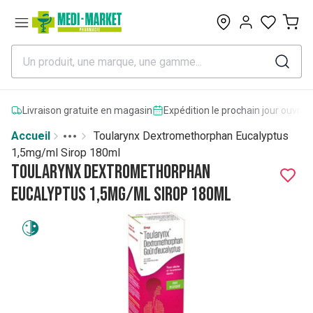
0
Livraison gratuite en magasin
Expédition le prochain jour ouvrab
Accueil
Toularynx Dextromethorphan Eucalyptus
Toggle menu
More
1,5mg/ml Sirop 180ml
Toularynx Dextromethorphan
Eucalyptus 1,5mg/ml Sirop 180ml