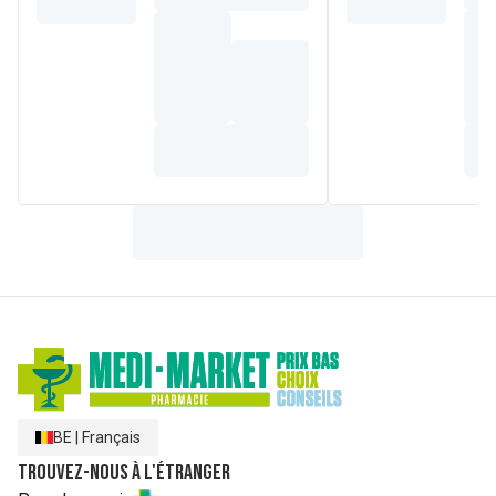
parahydroxybenzoate de propyle (E216) - propylène glycol
(E152) - bleu patente (E131) - jaune de quinoléine (E14) -
Eucalyptol - acide citrique monohydrate - eau purifiée.
BE
|
Français
Trouvez-nous à l'étranger