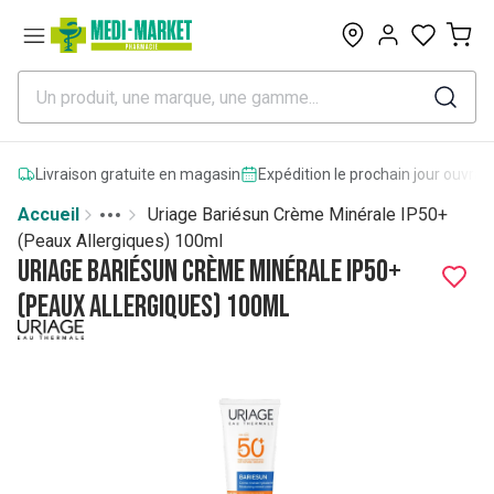
0
Livraison gratuite en magasin
Expédition le prochain jour ouvrab
Accueil
Uriage Bariésun Crème Minérale IP50+
Toggle menu
More
(Peaux Allergiques) 100ml
Uriage Bariésun Crème Minérale IP50+
(Peaux Allergiques) 100ml