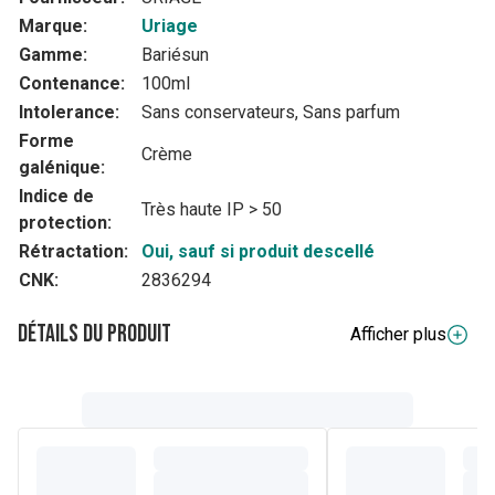
Marque:
Uriage
Gamme:
Bariésun
Contenance:
100ml
Intolerance:
Sans conservateurs, Sans parfum
Forme
Crème
galénique:
Indice de
Très haute IP > 50
protection:
Rétractation:
Oui, sauf si produit descellé
CNK:
2836294
Détails du produit
Afficher plus
Description complète
Spécialement conçue pour les peaux intolérantes et les
peaux les plus fragiles, cette crème non grasse pénètre
rapidement et garantit un maximum de sécurité et de
tolérance. Résistante à l'eau, la peau est protégée du soleil.