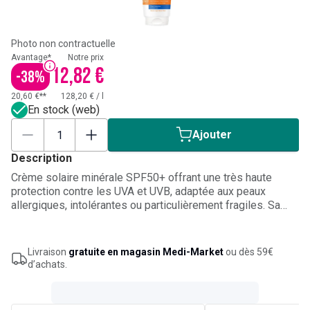
Photo non contractuelle
Avantage*
Notre prix
12,82 €
-
38
%
20,60 €**
128,20 €
/
l
En stock (web)
Ajouter
Description
Crème solaire minérale SPF50+ offrant une très haute
protection contre les UVA et UVB, adaptée aux peaux
allergiques, intolérantes ou particulièrement fragiles. Sa
texture non grasse pénètre rapidement et convient au
visage comme au corps. Résistante à l’eau, elle protège la
peau lors de l’exposition solaire, tout en contribuant à
Livraison
gratuite en magasin Medi-Market
ou dès 59€
limiter les effets des radicaux libres et le dessèchement
d’achats.
cutané. Convient aux peaux recherchant une protection
solaire à haute tolérance.