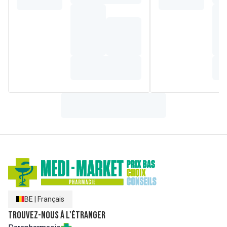
toucher. En format portable : pratique à appliquer n'importe
où et n'importe quand !
Composition
AQUA (WATER, EAU) - DICAPRYLYL CARBONATE - HEPTYL
UNDECYLENATE - METHYLENE BIS-BENZOTRIAZOLYL
TETRA METHYLBUTYLPHENOL[NANO] - ETHYL HEXYL
TRIAZONE - BUTYL METHOXYDI BENZOYLMETHANE -
PEG-3 DIPOLYHYDRO XYSTEARATE - DIMETHICONE -
DIOXYDE DE SILICIUM - BIS-ETHYLHEXYLOXYPHENOL
METHO XYPHENYL TRIAZINE - PEG-45/DODECYL GLYCOL
COPOLYMER - CHLORURE DE SODIUM - DÉCYL
GLUCOSIDE - SULFATE DE MAGNÉSIUM - GLYCÉRINE -
GLUCOSE - BÉHÉNATE DE GLYCÉRYLE - ACIDE
BENZOÏQUE - EDTA TÉTRASODIQUE - SUCCINOGLYCANE -
POLYDÉCÈNE HYDROGÉNÉ - ACÉTATE DE TOCOPHÉRYLE
- TRÉHALOSE - ACIDE CITRIQUE - PROPYLÈNE GLYCOL -
GOMME XANTHANE - TÉTRAISOPALMITATE
D'ASCORBYLE - TOCOPHÉROL - EXTRAIT DE SPIRULINE
PLATENSIS - POLYQUATERNIUM-51
BE
|
Français
Trouvez-nous à l'étranger