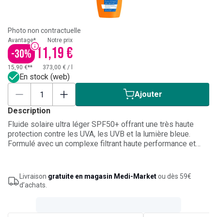
Photo non contractuelle
Avantage*
Notre prix
11,19 €
-
30
%
15,90 €**
373,00 €
/
l
En stock (web)
Ajouter
Description
Fluide solaire ultra léger SPF50+ offrant une très haute
protection contre les UVA, les UVB et la lumière bleue.
Formulé avec un complexe filtrant haute performance et
deux brevets dermatologiques, il contribue à protéger la
peau sensible des dommages cellulaires et du
photovieillissement liés au soleil. Sa texture pénètre
Livraison
gratuite en magasin Medi-Market
ou dès 59€
rapidement, résiste à l’eau et laisse un fini sec, invisible.
d’achats.
Format 30 ml pratique à emporter partout.