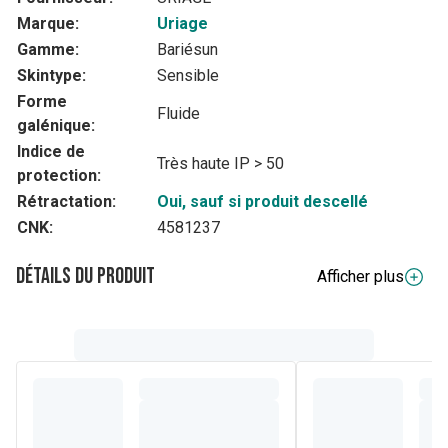
Marque:
Uriage
Gamme:
Bariésun
Skintype:
Sensible
Forme
Fluide
galénique:
Indice de
Très haute IP > 50
protection:
Rétractation:
Oui, sauf si produit descellé
CNK:
4581237
Détails du produit
Afficher plus
Description complète
Bariésun associe un complexe filtrant haute performance et
deux brevets dermatologiques pour protéger la peau,
prévenir les dommages cellulaires et le
photovieillissement causés par les rayons UVA et UVB et la
lumière bleue.
Ce fluide hautement protecteur, sans traces, pénètre
rapidement et laisse une sensation de sécheresse au