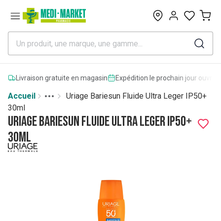
0
Livraison gratuite en magasin
Expédition le prochain jour ouvrab
Accueil
Uriage Bariesun Fluide Ultra Leger IP50+
Toggle menu
More
30ml
Uriage Bariesun Fluide Ultra Leger IP50+
30ml