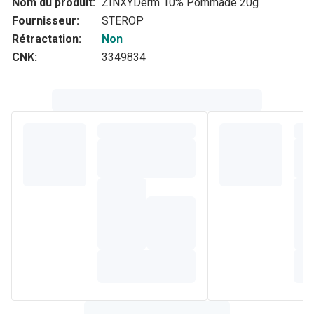
Nom du produit:
ZINXYDerm 10% Pommade 20g
Fournisseur:
STEROP
Rétractation:
Non
CNK:
3349834