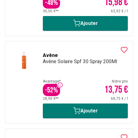
15,98 €
-
48
%
30,50 €**
63,92 €
/
l
Ajouter
Avène
Avène Solaire Spf 30 Spray 200Ml
Avantage*
Notre prix
13,75 €
-
52
%
28,90 €**
68,75 €
/
l
Ajouter