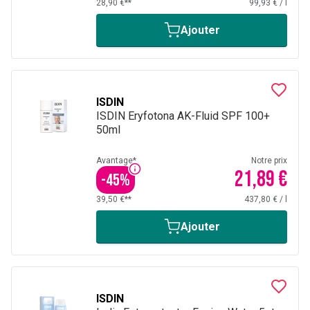
28,90 €**
99,93 €
/
l
Ajouter
ISDIN
ISDIN Eryfotona AK-Fluid SPF 100+
50ml
Avantage*
Notre prix
21,89 €
-
45
%
39,50 €**
437,80 €
/
l
Ajouter
ISDIN