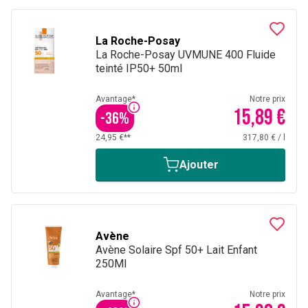
La Roche-Posay
La Roche-Posay UVMUNE 400 Fluide
teinté IP50+ 50ml
Avantage*
Notre prix
15,89 €
-
36
%
24,95 €**
317,80 €
/
l
Ajouter
Avène
Avène Solaire Spf 50+ Lait Enfant
250Ml
Avantage*
Notre prix