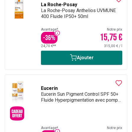
plus résistantes (comme les peaux mates). Enfin, la
La Roche-Posay
dangerosité
des rayons du soleil dépend aussi de l'heure
La Roche-Posay Anthelios UVMUNE
d'exposition (déconseillé entre midi et 16h), de la durée
400 Fluide IP50+ 50ml
d'exposition et du lieu d'exposition (en montagne, sous les
tropiques, sur la plage, etc.).
Avantage*
Notre prix
15,75 €
-
36
%
24,70 €**
315,00 €
/
l
Ajouter
Eucerin
Eucerin Sun Pigment Control SPF 50+
Fluide Hyperpigmentation avec pompe
50ml
Avantage*
Notre prix