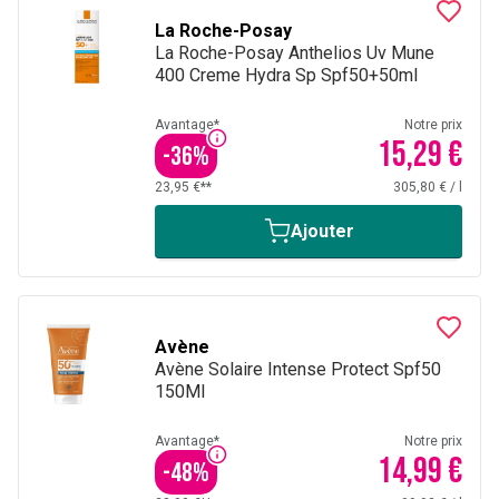
La Roche-Posay
La Roche-Posay Anthelios Uv Mune
400 Creme Hydra Sp Spf50+50ml
Avantage*
Notre prix
15,29 €
-
36
%
23,95 €**
305,80 €
/
l
Ajouter
Avène
Avène Solaire Intense Protect Spf50
150Ml
Avantage*
Notre prix
14,99 €
-
48
%