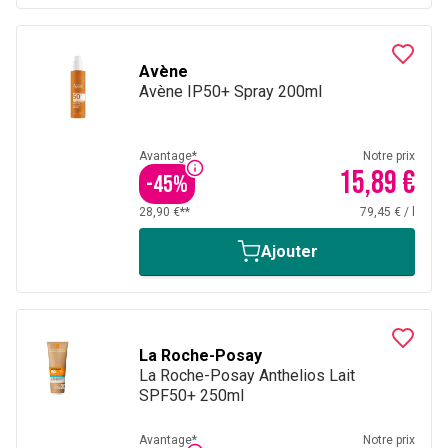
Avène
Avène IP50+ Spray 200ml
Avantage*
Notre prix
15,89 €
-
45
%
28,90 €**
79,45 €
/
l
Ajouter
La Roche-Posay
La Roche-Posay Anthelios Lait
SPF50+ 250ml
Avantage*
Notre prix