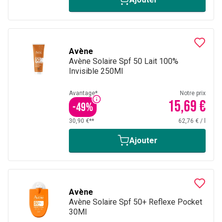
Avène
Avène Solaire Spf 50 Lait 100%
Invisible 250Ml
Avantage*
Notre prix
15,69 €
-
49
%
30,90 €**
62,76 €
/
l
Ajouter
Avène
Avène Solaire Spf 50+ Reflexe Pocket
30Ml