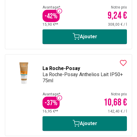
Avantage*
Notre prix
9,24 €
-
42
%
15,90 €**
308,00 €
/
l
Ajouter
La Roche-Posay
La Roche-Posay Anthelios Lait IP50+
75ml
Avantage*
Notre prix
10,68 €
-
37
%
16,95 €**
142,40 €
/
l
Ajouter