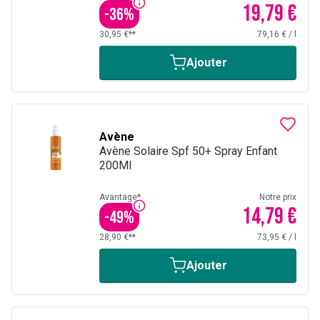
19,79 €
-
36
%
30,95 €**
79,16 €
/
l
Ajouter
Avène
Avène Solaire Spf 50+ Spray Enfant
200Ml
Avantage*
Notre prix
14,79 €
-
49
%
28,90 €**
73,95 €
/
l
Ajouter