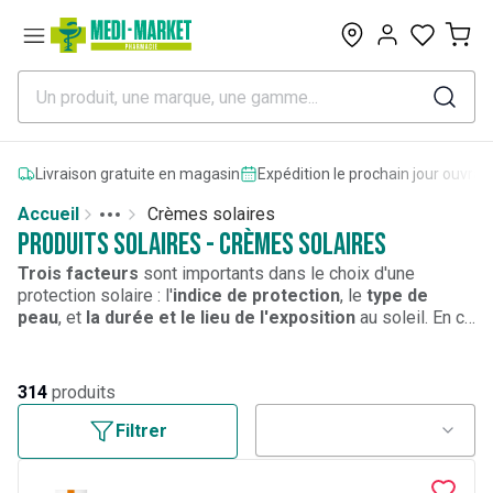
0
Livraison gratuite en magasin
Expédition le prochain jour ouvrab
Accueil
Crèmes solaires
Toggle menu
More
Produits solaires - Crèmes solaires
Trois facteurs
sont importants dans le choix d'une
protection solaire : l'
indice de protection
, le
type de
peau
, et
la durée et le lieu de l'exposition
au soleil. En ce
qui concerne l'
indice de protection
(SPF : Sun Protection
Factor), il se classe en
4 catégories
:
faible
(jusqu'à 10),
moyenne
(de 15 à 25),
haute
(de 30 à 50) et
très haute
314
produits
(au-delà de 50). On distingue généralement
4 types de
peau
: les peaux très sensibles ou très blanches (par
Filtrer
exemple chez les roux), les peaux claires (par exemple
chez les blonds), les peaux intermédiaires, et les peaux