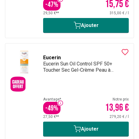
15,75 €
-
47
%
29,50 €**
315,00 €
/
l
Ajouter
Eucerin
Eucerin Sun Oil Control SPF 50+
Toucher Sec Gel-Crème Peau à
Imperfections et Grasse avec pompe
50ml
Avantage*
Notre prix
13,96 €
-
49
%
27,50 €**
279,20 €
/
l
Ajouter