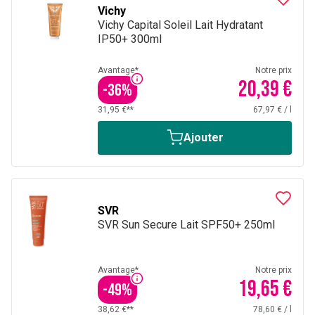
Vichy
Vichy Capital Soleil Lait Hydratant
IP50+ 300ml
Avantage*
Notre prix
20,39 €
-
36
%
31,95 €**
67,97 €
/
l
Ajouter
SVR
SVR Sun Secure Lait SPF50+ 250ml
Avantage*
Notre prix
19,65 €
-
49
%
38,62 €**
78,60 €
/
l