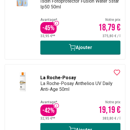
Isdin Fotoprotector Fusion Water 5star
Ip50 50ml
Avantage*
Notre prix
18,79 €
-
45
%
33,95 €**
375,80 €
/
l
Ajouter
La Roche-Posay
La Roche-Posay Anthelios UV Daily
Anti-Age 50ml
Avantage*
Notre prix
19,19 €
-
42
%
32,95 €**
383,80 €
/
l
Ajouter