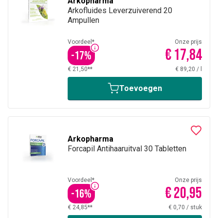
Arkopharma
Arkofluides Leverzuiverend 20
Ampullen
Voordeel*
Onze prijs
€ 17,84
-
17
%
€ 21,50**
€ 89,20
/
l
Toevoegen
Arkopharma
Forcapil Antihaaruitval 30 Tabletten
Voordeel*
Onze prijs
€ 20,95
-
16
%
€ 24,85**
€ 0,70
/
stuk