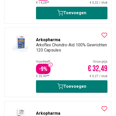
€ 14,28**
€ 0,32
/
stuk
Toevoegen
Arkopharma
Arkoflex Chondro-Aid 100% Gewrichten
120 Capsules
Voordeel*
Onze prijs
€ 32,49
-
9
%
€ 35,90**
€ 0,27
/
stuk
Toevoegen
Arkopharma