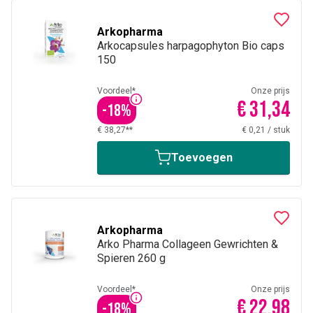
Arkopharma
Arkocapsules harpagophyton Bio caps
150
Voordeel*
Onze prijs
€ 31,34
-
18
%
€ 38,27**
€ 0,21
/
stuk
Toevoegen
Arkopharma
Arko Pharma Collageen Gewrichten &
Spieren 260 g
Voordeel*
Onze prijs
€ 22,98
-
18
%