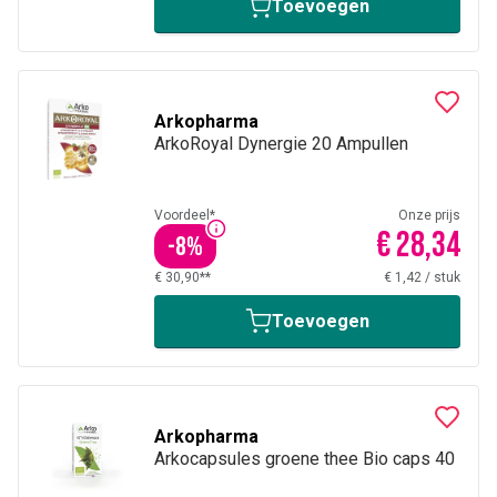
Toevoegen
Arkopharma
ArkoRoyal Dynergie 20 Ampullen
Voordeel*
Onze prijs
€ 28,34
-
8
%
€ 30,90**
€ 1,42
/
stuk
Toevoegen
Arkopharma
Arkocapsules groene thee Bio caps 40