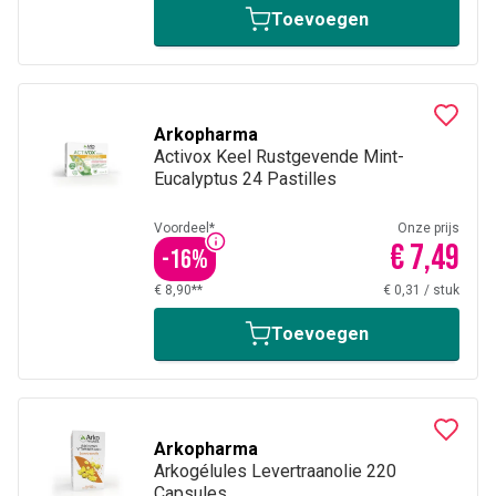
Toevoegen
Arkopharma
Activox Keel Rustgevende Mint-
Eucalyptus 24 Pastilles
Voordeel*
Onze prijs
€ 7,49
-
16
%
€ 8,90**
€ 0,31
/
stuk
Toevoegen
Arkopharma
Arkogélules Levertraanolie 220
Capsules