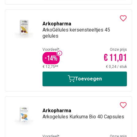
Arkopharma
ArkoGélules kersensteeltjes 45
gelules
Voordeel*
Onze prijs
€ 11,01
-
14
%
€ 12,75**
€ 0,24
/
stuk
Toevoegen
Arkopharma
Arkogelules Kurkuma Bio 40 Capsules
Voordeel*
Onze prijs