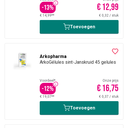
€ 12,99
-
13
%
€ 14,99**
€ 0,32
/
stuk
Toevoegen
Arkopharma
ArkoGélules sint-Janskruid 45 gelules
Voordeel*
Onze prijs
€ 16,75
-
12
%
€ 19,07**
€ 0,37
/
stuk
Toevoegen