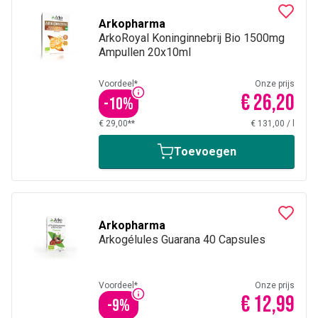
Arkopharma
ArkoRoyal Koninginnebrij Bio 1500mg
Ampullen 20x10ml
Voordeel*
Onze prijs
€ 26,20
-
10
%
€ 29,00**
€ 131,00
/
l
Toevoegen
Arkopharma
Arkogélules Guarana 40 Capsules
Voordeel*
Onze prijs
€ 12,99
-
9
%