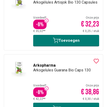
Arkogélules Artisjok Bio 130 Capsules
Voordeel*
Onze prijs
€ 32,23
-
8
%
€ 35,02**
€ 0,25
/
stuk
Toevoegen
Arkopharma
Arkogelules Guarana Bio Caps 130
Voordeel*
Onze prijs
€ 38,86
-
8
%
€ 42,22**
€ 0,30
/
stuk