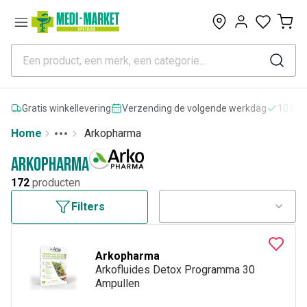
0
Gratis winkellevering
Verzending de volgende werkdag
10.000
Home
Arkopharma
Toggle menu
More
Arkopharma
172
producten
Filters
Arkopharma
Arkofluides Detox Programma 30
Ampullen