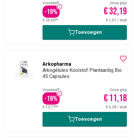
Voordeel*
Onze prijs
€ 32,19
-
19
%
€ 39,60**
€ 1,07
/
stuk
Toevoegen
Arkopharma
Arkogélules Koolstof Plantaardig Bio
45 Capsules
Voordeel*
Onze prijs
€ 11,18
-
19
%
€ 13,77**
€ 0,28
/
stuk
Toevoegen