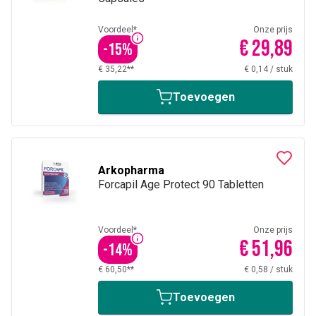
Voordeel*
Onze prijs
€ 29,89
-
15
%
€ 35,22**
€ 0,14
/
stuk
Toevoegen
Arkopharma
Forcapil Age Protect 90 Tabletten
Voordeel*
Onze prijs
€ 51,96
-
14
%
€ 60,50**
€ 0,58
/
stuk
Toevoegen