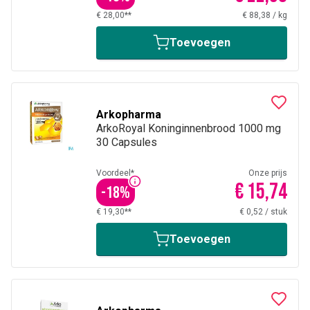
€ 28,00**
€ 88,38
/
kg
Toevoegen
Arkopharma
ArkoRoyal Koninginnenbrood 1000 mg
30 Capsules
Voordeel*
Onze prijs
€ 15,74
-
18
%
€ 19,30**
€ 0,52
/
stuk
Toevoegen