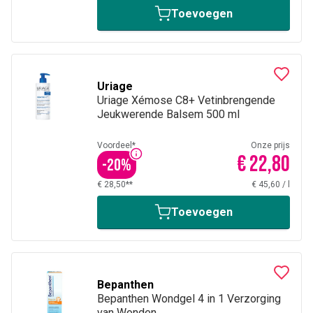
Toevoegen
Uriage
Uriage Xémose C8+ Vetinbrengende
Jeukwerende Balsem 500 ml
Voordeel*
Onze prijs
€ 22,80
-
20
%
€ 28,50**
€ 45,60
/
l
Toevoegen
Bepanthen
Bepanthen Wondgel 4 in 1 Verzorging
van Wonden