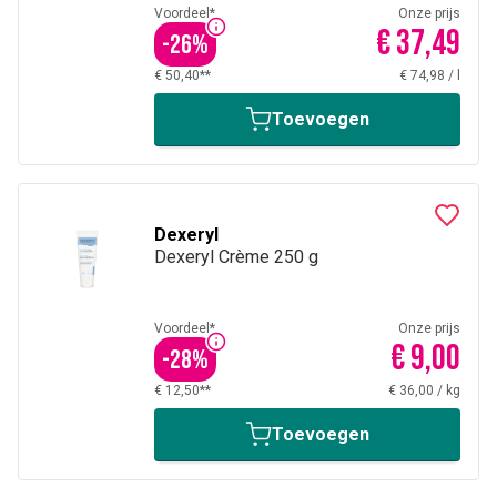
Voordeel*
Onze prijs
€ 37,49
-
26
%
€ 50,40**
€ 74,98
/
l
Toevoegen
Dexeryl
Dexeryl Crème 250 g
Voordeel*
Onze prijs
€ 9,00
-
28
%
€ 12,50**
€ 36,00
/
kg
Toevoegen