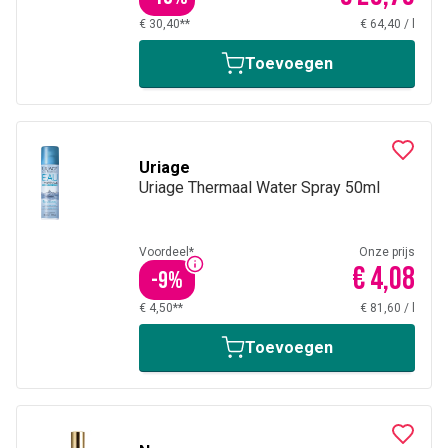
€ 30,40**
€ 64,40
/
l
Toevoegen
Uriage
Uriage Thermaal Water Spray 50ml
Voordeel*
Onze prijs
€ 4,08
-
9
%
€ 4,50**
€ 81,60
/
l
Toevoegen