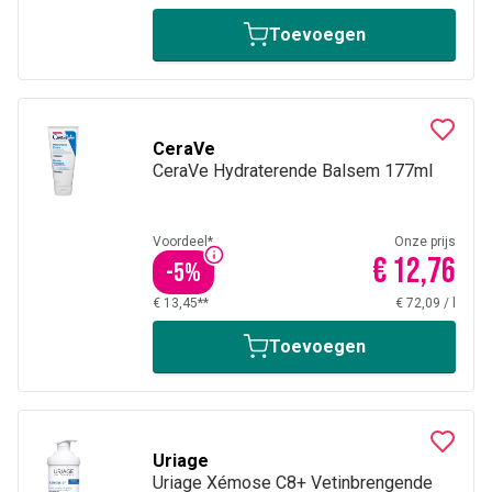
Toevoegen
CeraVe
CeraVe Hydraterende Balsem 177ml
Voordeel*
Onze prijs
€ 12,76
-
5
%
€ 13,45**
€ 72,09
/
l
Toevoegen
Uriage
Uriage Xémose C8+ Vetinbrengende