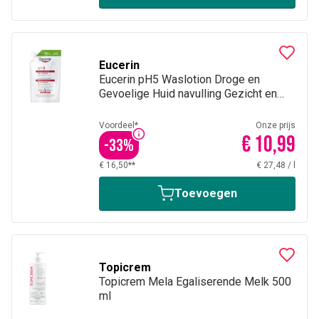
Eucerin
Eucerin pH5 Waslotion Droge en
Gevoelige Huid navulling Gezicht en
Lichaam 400ml
Voordeel*
Onze prijs
€ 10,99
-
33
%
€ 16,50**
€ 27,48
/
l
Toevoegen
Topicrem
Topicrem Mela Egaliserende Melk 500
ml