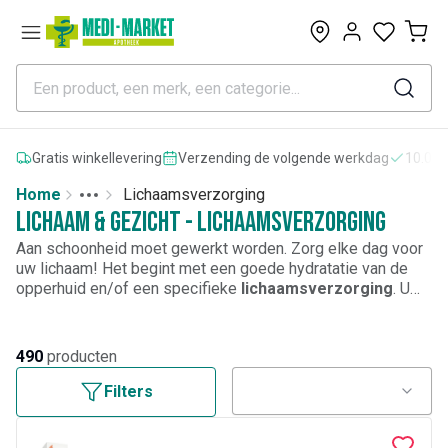
0
Gratis winkellevering
Verzending de volgende werkdag
10.000
Home
Lichaamsverzorging
Toggle menu
More
Lichaam & gezicht - Lichaamsverzorging
Aan schoonheid moet gewerkt worden. Zorg elke dag voor
uw lichaam! Het begint met een goede hydratatie van de
opperhuid en/of een specifieke
lichaamsverzorging
. U
wordt een dagje ouder, lijdt aan gewichtstoename of
gewichtsvermindering? Dan is het noodzakelijk uw striae,
sinaasappelhuid en cellulitis te verzorgen met tal van
490
producten
crèmes die de elasticiteit verbeteren. Ontdek
ook
ontharingscrèmes
,
zelfbruiners
,
behandelingen
Filters
tegen cellulitis
, scrubs en peelings, afslankingsmiddelen,
producten om te
epileren
, producten voor een steverige en