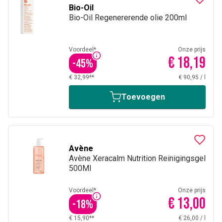
platte buik, producten voor
massage
,
hydratatie en voeding
,
Bio-Oil
beschermende verzorgingen, speciale verzorgingen van de
Bio-Oil Regenererende olie 200ml
huid, lichaam, borsten en boezem.
Voordeel*
Onze prijs
€ 18,19
-
45
%
€ 32,99**
€ 90,95
/
l
Toevoegen
Avène
Avène Xeracalm Nutrition Reinigingsgel
500Ml
Voordeel*
Onze prijs
€ 13,00
-
18
%
€ 15,90**
€ 26,00
/
l