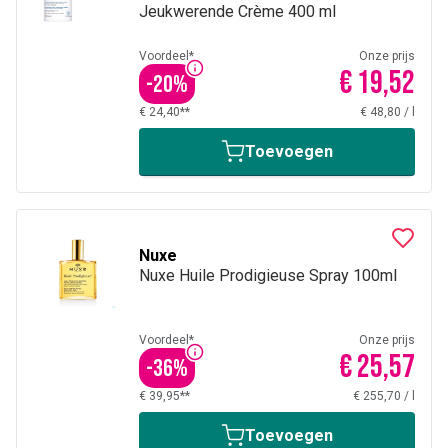
Jeukwerende Crème 400 ml
Voordeel*
Onze prijs
€ 19,52
-
20
%
€ 24,40**
€ 48,80
/
l
Toevoegen
Nuxe
Nuxe Huile Prodigieuse Spray 100ml
Voordeel*
Onze prijs
€ 25,57
-
36
%
€ 39,95**
€ 255,70
/
l
Toevoegen