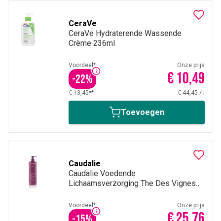
CeraVe
CeraVe Hydraterende Wassende
Crème 236ml
Voordeel*
Onze prijs
€ 10,49
-
22
%
€ 13,45**
€ 44,45
/
l
Toevoegen
Caudalie
Caudalie Voedende
Lichaamsverzorging The Des Vignes
400 ml
Voordeel*
Onze prijs
€ 25,76
-
15
%