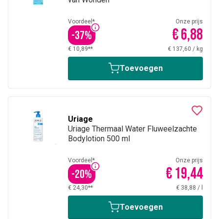
Voordeel*
Onze prijs
€ 6,88
-
37
%
€ 10,89**
€ 137,60
/
kg
Toevoegen
Uriage
Uriage Thermaal Water Fluweelzachte
Bodylotion 500 ml
Voordeel*
Onze prijs
€ 19,44
-
20
%
€ 24,30**
€ 38,88
/
l
Toevoegen