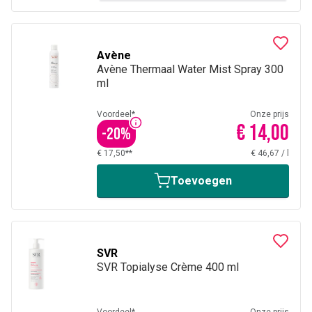
Avène
Avène Thermaal Water Mist Spray 300
ml
Voordeel*
Onze prijs
€ 14,00
-
20
%
€ 17,50**
€ 46,67
/
l
Toevoegen
SVR
SVR Topialyse Crème 400 ml