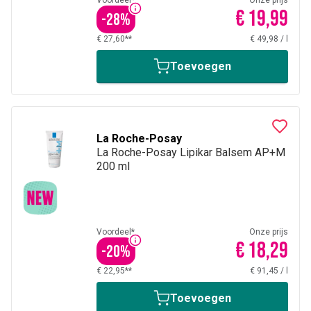
Voordeel*
Onze prijs
€ 19,99
-
28
%
€ 27,60**
€ 49,98
/
l
Toevoegen
La Roche-Posay
La Roche-Posay Lipikar Balsem AP+M
200 ml
Voordeel*
Onze prijs
€ 18,29
-
20
%
€ 22,95**
€ 91,45
/
l
Toevoegen