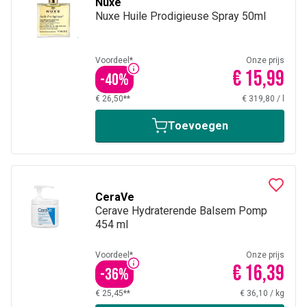
Nuxe
Nuxe Huile Prodigieuse Spray 50ml
Voordeel*
Onze prijs
€ 15,99
-
40
%
€ 26,50**
€ 319,80
/
l
Toevoegen
CeraVe
Cerave Hydraterende Balsem Pomp
454 ml
Voordeel*
Onze prijs
€ 16,39
-
36
%
€ 25,45**
€ 36,10
/
kg