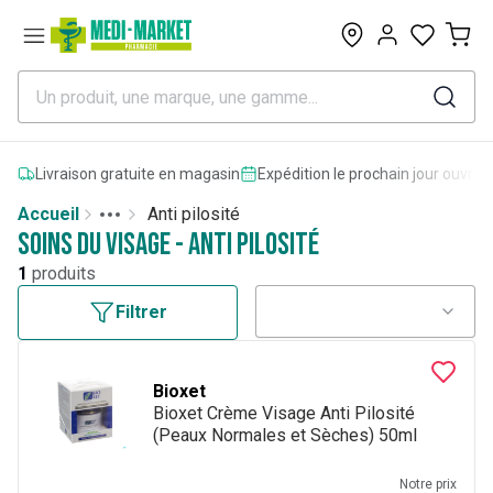
0
Livraison gratuite en magasin
Expédition le prochain jour ouvrab
Accueil
Anti pilosité
Toggle menu
More
Soins du visage - Anti pilosité
1
produits
Filtrer
Bioxet
Bioxet Crème Visage Anti Pilosité
(Peaux Normales et Sèches) 50ml
Notre prix