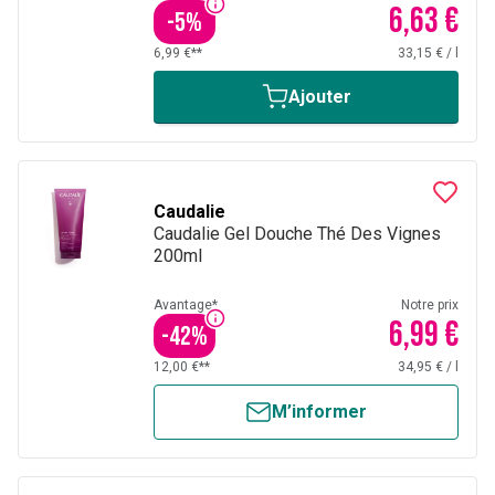
6,63 €
-
5
%
6,99 €**
33,15 €
/
l
Ajouter
Caudalie
Caudalie Gel Douche Thé Des Vignes
200ml
Avantage*
Notre prix
6,99 €
-
42
%
12,00 €**
34,95 €
/
l
M’informer