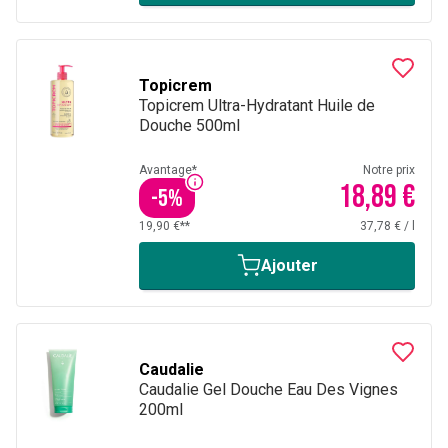
Topicrem
Topicrem Ultra-Hydratant Huile de
Douche 500ml
Avantage*
Notre prix
18,89 €
-
5
%
19,90 €**
37,78 €
/
l
Ajouter
Caudalie
Caudalie Gel Douche Eau Des Vignes
200ml