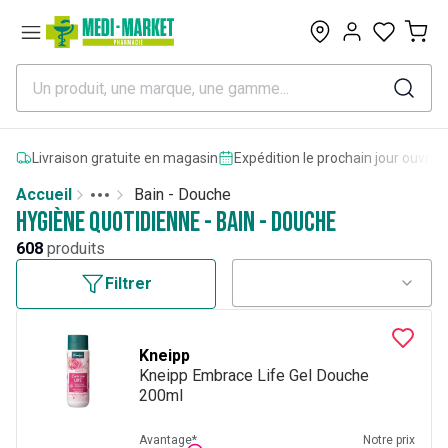
0
Livraison gratuite en magasin
Expédition le prochain jour ouvrab
Accueil
Bain - Douche
Toggle menu
More
Hygiène quotidienne - Bain - Douche
608
produits
Filtrer
Kneipp
Kneipp Embrace Life Gel Douche
200ml
Avantage*
Notre prix