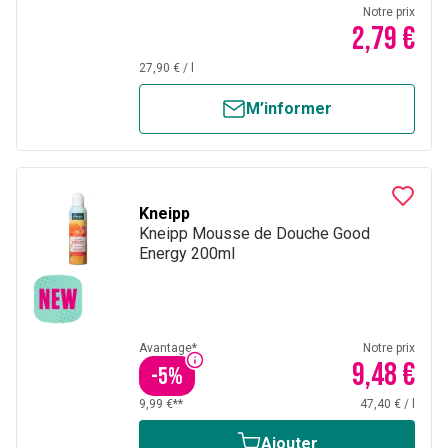
Notre prix
2,79 €
27,90 €
/
l
M’informer
Kneipp
Kneipp Mousse de Douche Good
Energy 200ml
Avantage*
Notre prix
9,48 €
-
5
%
9,99 €**
47,40 €
/
l
Ajouter