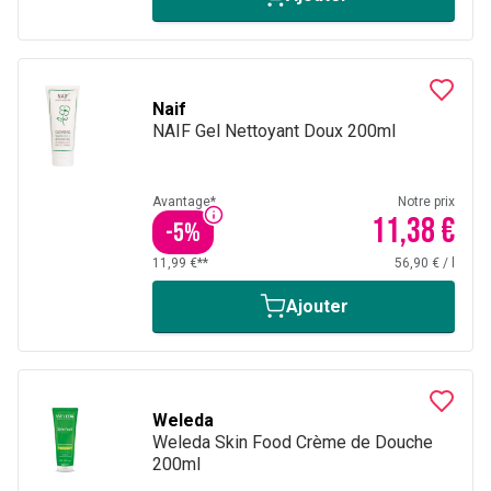
Naif
NAIF Gel Nettoyant Doux 200ml
Avantage*
Notre prix
11,38 €
-
5
%
11,99 €**
56,90 €
/
l
Ajouter
Weleda
Weleda Skin Food Crème de Douche
200ml