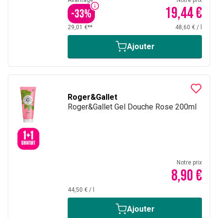
Avantage*
Notre prix
19,44 €
-
33
%
29,01 €**
48,60 €
/
l
Ajouter
Roger&Gallet
Roger&Gallet Gel Douche Rose 200ml
Notre prix
8,90 €
44,50 €
/
l
Ajouter