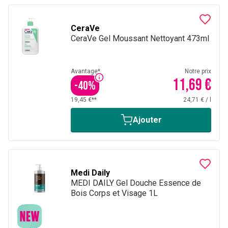
CeraVe
CeraVe Gel Moussant Nettoyant 473ml
Avantage*
Notre prix
11,69 €
-
40
%
19,45 €**
24,71 €
/
l
Ajouter
Medi Daily
MEDI DAILY Gel Douche Essence de
Bois Corps et Visage 1L