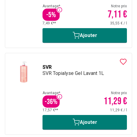
Avantage*
Notre prix
7,11 €
-
5
%
7,49 €**
35,55 €
/
l
Ajouter
SVR
SVR Topialyse Gel Lavant 1L
Avantage*
Notre prix
11,29 €
-
36
%
17,57 €**
11,29 €
/
l
Ajouter