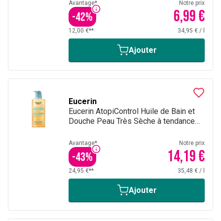
Avantage*
Notre prix
6,99 €
-
42
%
12,00 €**
34,95 €
/
l
Ajouter
Eucerin
Eucerin AtopiControl Huile de Bain et
Douche Peau Très Sèche à tendance
Atopique avec pompe 400ml
Avantage*
Notre prix
14,19 €
-
43
%
24,95 €**
35,48 €
/
l
Ajouter