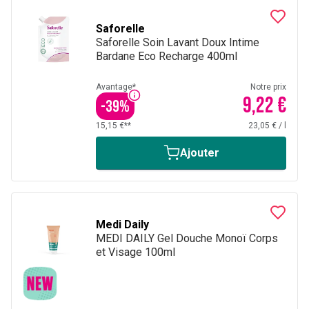
Saforelle
Saforelle Soin Lavant Doux Intime
Bardane Eco Recharge 400ml
Avantage*
Notre prix
9,22 €
-
39
%
15,15 €**
23,05 €
/
l
Ajouter
Medi Daily
MEDI DAILY Gel Douche Monoï Corps
et Visage 100ml