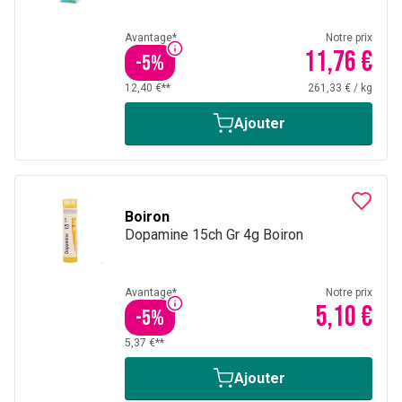
Avantage*
Notre prix
11,76 €
-
5
%
12,40 €**
261,33 €
/
kg
Ajouter
Boiron
Dopamine 15ch Gr 4g Boiron
Avantage*
Notre prix
5,10 €
-
5
%
5,37 €**
Ajouter