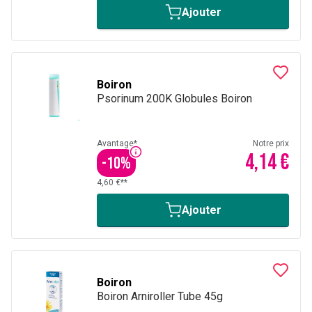
Ajouter
Boiron
Psorinum 200K Globules Boiron
Avantage*
Notre prix
4,14 €
-
10
%
4,60 €**
Ajouter
Boiron
Boiron Arniroller Tube 45g