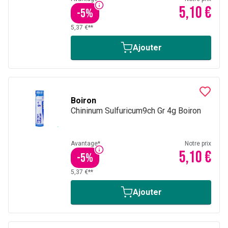
5,10 €
-
5
%
5,37 €**
Ajouter
Boiron
Chininum Sulfuricum9ch Gr 4g Boiron
Avantage*
Notre prix
5,10 €
-
5
%
5,37 €**
Ajouter