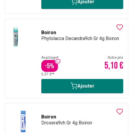
Ajouter
Boiron
Phytolacca Decandra9ch Gr 4g Boiron
Avantage*
Notre prix
5,10 €
-
5
%
5,37 €**
Ajouter
Boiron
Drosera9ch Gr 4g Boiron