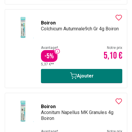
Boiron
Colchicum Autumnale9ch Gr 4g Boiron
Avantage*
Notre prix
5,10 €
-
5
%
5,37 €**
Ajouter
Boiron
Aconitum Napellus MK Granules 4g
Boiron
Avantage*
Notre prix