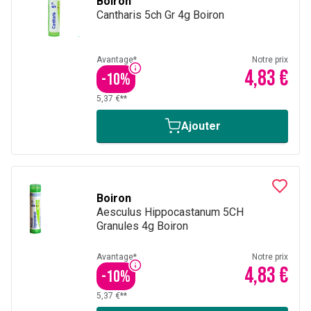
Boiron
Cantharis 5ch Gr 4g Boiron
Avantage*
Notre prix
4,83 €
-
10
%
5,37 €**
Ajouter
Boiron
Aesculus Hippocastanum 5CH
Granules 4g Boiron
Avantage*
Notre prix
4,83 €
-
10
%
5,37 €**