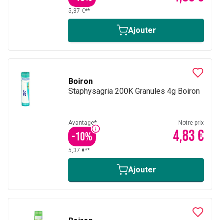
5,37 €**
Ajouter
Boiron
Staphysagria 200K Granules 4g Boiron
Avantage*
Notre prix
4,83 €
-
10
%
5,37 €**
Ajouter