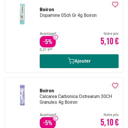
Boiron
Dopamine 05ch Gr 4g Boiron
Avantage*
Notre prix
5,10 €
-
5
%
5,37 €**
Ajouter
Boiron
Calcarea Carbonica Ostrearum 30CH
Granules 4g Boiron
Avantage*
Notre prix
5,10 €
-
5
%