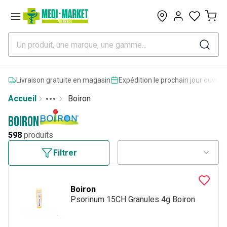
0
Livraison gratuite en magasin
Expédition le prochain jour ouvrab
Accueil
Boiron
Toggle menu
More
Boiron
598
produits
Filtrer
Boiron
Psorinum 15CH Granules 4g Boiron