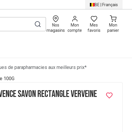
BE
|
Français
0
Nos
Mon
Mes
Mon
magasins
compte
favoris
panier
es de parapharmacies aux meilleurs prix*
ne 100G
vence Savon Rectangle Verveine