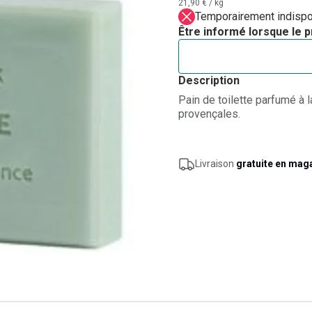
21,90 €
/
kg
Temporairement indispo
Être informé lorsque le p
Description
Pain de toilette parfumé à l
provençales.
Livraison
gratuite en mag