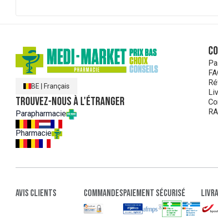
C
Pa
FA
Ré
BE
|
Français
Li
Trouvez-nous à l'étranger
Co
RA
Parapharmacie
Pharmacie
Avis clients
Commandes
paiement sécurisé
Livr