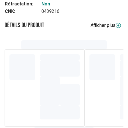
Rétractation:
Non
CNK:
0439216
Détails du produit
Afficher plus
Composition
Ce que contient Flexium
La substance active est l'étofénamate.
Les autres composants sont:
Flexium Gel 1%:
Ether polyglycolique d'alcool oléylcétylique – Macrogol 4 –
Carbomère 94 – Hydroxyde de sodium – Propylèneglycol
– Huile essentielle d'eucalyptus – Huile essentielle de pin
– Alcool isopropylique – Eau purifiée.
Flexium Crème 1%:
Mono- et diglycérides des acides palmitique et stéarique –
Stéarate de polyéthylène – Myristate d'isopropyle –
Méthylhydroxyéthylcellulose 4 – Alcool benzylique – Acide
citrique anhydre – Citrate de sodium – Eau purifiée.
Flexium Spray 1%:
Alcool isopropylique – Eumulgin M8 – Propylèneglycol –
Macrogol 4 – Adipate di-isopropylique – Eau purifiée.