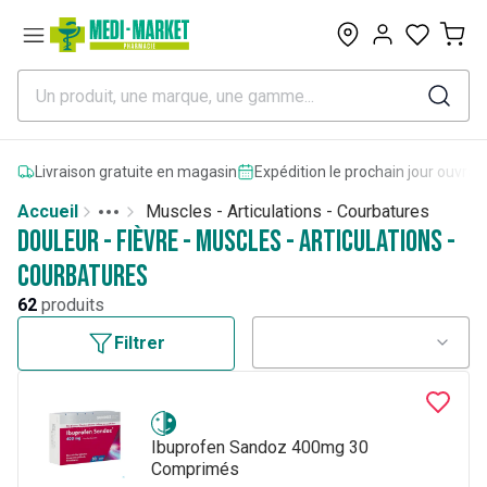
0
Livraison gratuite en magasin
Expédition le prochain jour ouvrab
Accueil
Muscles - Articulations - Courbatures
Toggle menu
More
Douleur - Fièvre - Muscles - Articulations -
Courbatures
62
produits
Filtrer
Ibuprofen Sandoz 400mg 30
Comprimés