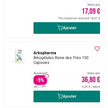
Notre prix
17,09 €
Prix maximum autorisé 18,01 €
Ajouter
Arkopharma
Arkogélules Reine des Près 150
Capsules
Avantage*
Notre prix
36,80 €
-
5
%
38,77 €**
0,25 €
/
pièce
Ajouter