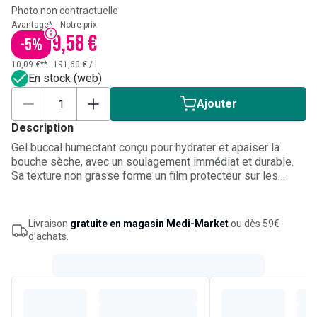
Photo non contractuelle
Avantage*
Notre prix
9,58 €
-
5
%
10,09 €**
191,60 €
/
l
En stock (web)
Ajouter
Description
Gel buccal humectant conçu pour hydrater et apaiser la
bouche sèche, avec un soulagement immédiat et durable.
Sa texture non grasse forme un film protecteur sur les
muqueuses buccales sèches afin de limiter les irritations
et favoriser la réparation des tissus mous. Formulé avec
PVP, acide hyaluronique, propanediol, bétaïne et taurine. À
Livraison
gratuite en magasin Medi-Market
ou dès 59€
appliquer sur les gencives, la langue et l’intérieur des joues,
d’achats.
notamment au coucher ou pendant la nuit si nécessaire.
Arôme de menthe douce.