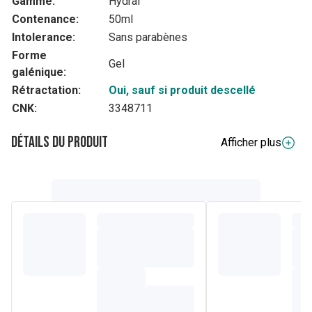
Gamme:
Hydral
Contenance:
50ml
Intolerance:
Sans parabènes
Forme
Gel
galénique:
Rétractation:
Oui, sauf si produit descellé
CNK:
3348711
Détails du produit
Afficher plus
Composition
Aqua, hydrolysat d'amidon hydrogéné, propanediol, PVP,
citrate de sodium, bétaïne, gluconolactone, benzoate de
sodium, poudre de Chondrus Crispus (carraghénane),
gomme xanthane, xylitol, huile de ricin hydrogénée PEG-4,
taurine, acide citrique, hydroxyde de sodium, hyaluronate de
sodium, sucralose, gluconate de calcium, extrait de Stevia
rebaudiana, arôme, CI 1914, CI 429.