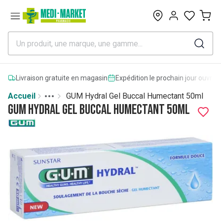
0
Livraison gratuite en magasin
Expédition le prochain jour ouvrab
Accueil
GUM Hydral Gel Buccal Humectant 50ml
Toggle menu
More
GUM Hydral Gel Buccal Humectant 50ml