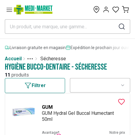
0
Livraison gratuite en magasin
Expédition le prochain jour ouvrab
Accueil
Sécheresse
Toggle menu
More
Hygiène bucco-dentaire - Sécheresse
11
produits
Filtrer
GUM
GUM Hydral Gel Buccal Humectant
50ml
Avantage*
Notre prix