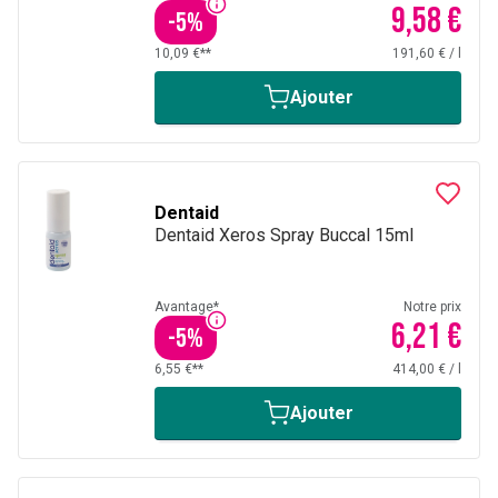
9,58 €
-
5
%
10,09 €**
191,60 €
/
l
Ajouter
Dentaid
Dentaid Xeros Spray Buccal 15ml
Avantage*
Notre prix
6,21 €
-
5
%
6,55 €**
414,00 €
/
l
Ajouter