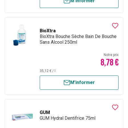
M’informer
BioXtra
BioXtra Bouche Sèche Bain De Bouche
Sans Alcool 250ml
Notre prix
8,78 €
35,12 €
/
l
M’informer
GUM
GUM Hydral Dentifrice 75ml