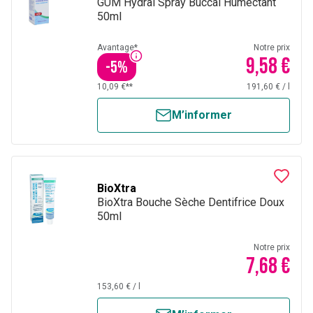
GUM Hydral Spray Buccal Humectant
50ml
Avantage*
Notre prix
9,58 €
-
5
%
10,09 €**
191,60 €
/
l
M’informer
BioXtra
BioXtra Bouche Sèche Dentifrice Doux
50ml
Notre prix
7,68 €
153,60 €
/
l