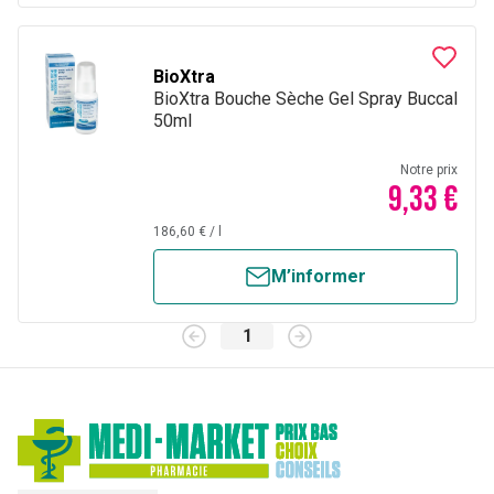
BioXtra
BioXtra Bouche Sèche Gel Spray Buccal
50ml
Notre prix
9,33 €
186,60 €
/
l
M’informer
1