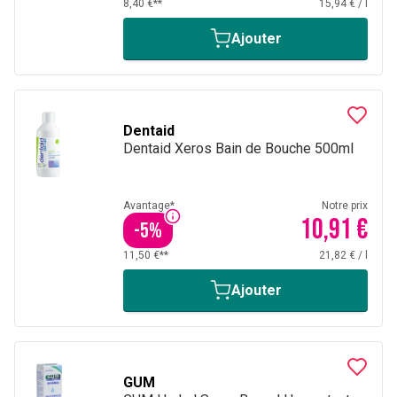
8,40 €**
15,94 €
/
l
Ajouter
Dentaid
Dentaid Xeros Bain de Bouche 500ml
Avantage*
Notre prix
10,91 €
-
5
%
11,50 €**
21,82 €
/
l
Ajouter
GUM