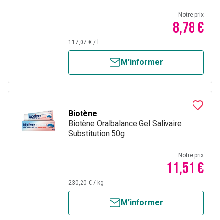
Notre prix
8,78 €
117,07 €
/
l
M’informer
Biotène
Biotène Oralbalance Gel Salivaire
Substitution 50g
Notre prix
11,51 €
230,20 €
/
kg
M’informer