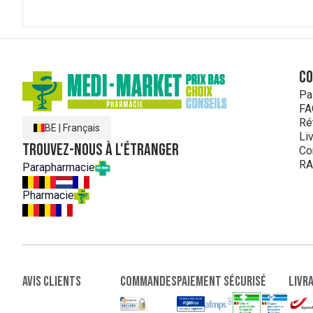
C
Pa
FA
Ré
BE
|
Français
Li
Trouvez-nous à l'étranger
Co
RA
Parapharmacie
Pharmacie
Avis clients
Commandes
paiement sécurisé
Livr