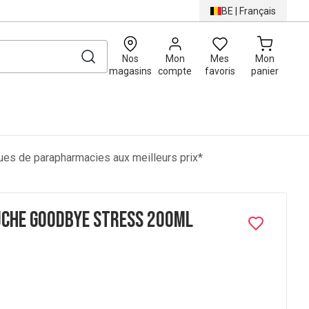
BE
|
Français
0
Nos
Mon
Mes
Mon
magasins
compte
favoris
panier
es de parapharmacies aux meilleurs prix*
uche Goodbye Stress 200ml