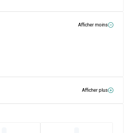
Afficher moins
Afficher plus
marin et de l'extrait de menthe aquatique, aide a oublier