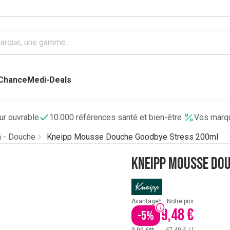
 Chance
Medi-Deals
our ouvrable
10.000 références santé et bien-être
Vos marqu
n - Douche
Kneipp Mousse Douche Goodbye Stress 200ml
Kneipp Mousse Do
Avantage*
Notre prix
9,48 €
-
5
%