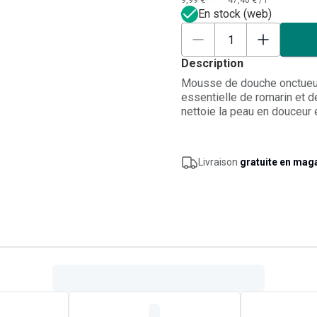
9,99 €**
47,40 €
/
l
En stock (web)
Description
Mousse de douche onctueuse
essentielle de romarin et d
nettoie la peau en douceur 
revigorante. Le parfum des h
transformer le stress en én
de détente parfumé.
Livraison
gratuite en mag