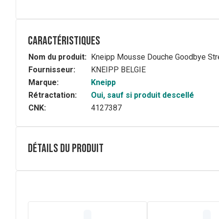
Caractéristiques
Nom du produit:
Kneipp Mousse Douche Goodbye Str
Fournisseur:
KNEIPP BELGIE
Marque:
Kneipp
Rétractation:
Oui, sauf si produit descellé
CNK:
4127387
Détails du produit
Description complète
Votre moment de douche Kneipp sans stress. Le parfum, re
l'agitation du quotidein. Goodbye stress.