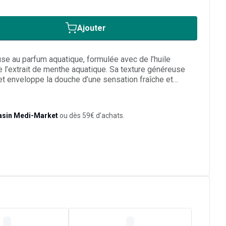
Ajouter
 au parfum aquatique, formulée avec de l’huile
e l’extrait de menthe aquatique. Sa texture généreuse
et enveloppe la douche d’une sensation fraîche et
uiles essentielles aide à oublier l’agitation et à
ergie positive. S’utilise sous la douche pour un moment
asin Medi-Market
ou dès 59€ d’achats.