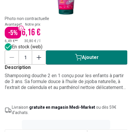
Photo non contractuelle
Avantage*
Notre prix
6,16 €
-
5
%
6,49 €**
30,80 €
/
l
En stock (web)
Ajouter
Description
Shampooing douche 2 en 1 conçu pour les enfants à partir
de 3 ans. Sa formule douce à l’huile de jojoba naturelle, à
l’extrait de calendula et au panthénol nettoie délicatement
la peau et les cheveux fins, tout en respectant leur fragilité.
Sa mousse agréable et son parfum fruité de framboise
rendent le bain ou la douche plus ludique. À appliquer sur
Livraison
gratuite en magasin Medi-Market
ou dès 59€
peau et cheveux mouillés, puis à rincer soigneusement.
d’achats.