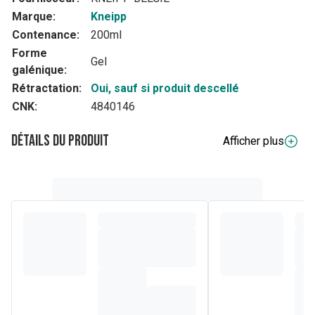
Marque:
Kneipp
Contenance:
200ml
Forme
Gel
galénique:
Rétractation:
Oui, sauf si produit descellé
CNK:
4840146
Détails du produit
Afficher plus
Description complète
Kneipp® nature kids Shampooing & Douche Jolie
princesse. Sa formule douce, à lhuile de jojoba et au
panthénol, est spécialement développée pour les enfants
et respecte leurs cheveux délicats
Composition
Aqua (Water), Sodium Laureth Sulfate, Glycerin,
Cocamidopropyl Betaine, PEG-18 Glyceryl Oleate/Cocoate,
Coco-Glucoside, Sodium Cocoyl Glutamate, Glycol
Distearate, Panthenol, Rubus Idaeus (Raspberry) Seed
Extract, Simmondsia Chinensis (Jojoba) Seed Oil, Calendula