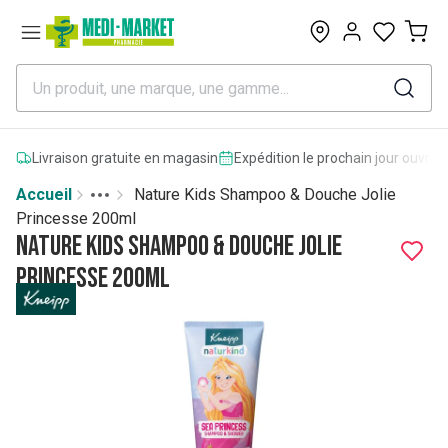
0
Livraison gratuite en magasin
Expédition le prochain jour ouvrab
Accueil
Nature Kids Shampoo & Douche Jolie
Toggle menu
More
Princesse 200ml
Nature Kids Shampoo & Douche Jolie
Princesse 200ml