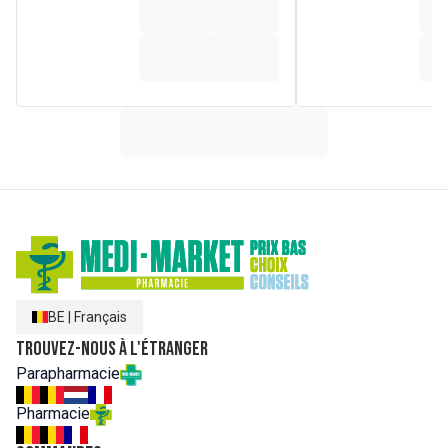
Officinalis Flower Extract, Citrus Aurantium Dulcis (Orange)
Peel Oil, Rosmarinus Officinalis (Rosemary) Leaf Extract,
Limonene, Sodium Levulinate, Sodium Anisate, Parfum
(Fragrance), Sodium Chloride, Citric Acid, PCA Glyceryl
Oleate, Hydroxypropyl Oxidized Starch PG-Trimonium
Chloride, Glyceryl Oleate, Hydroxypropyl Guar Hydro
xypropyltrimonium Chloride, Starch
Hydroxypropyltrimonium Chloride, Lactic Acid, Sodium
Lactate, Urea, Sodium Phytate, Isopropyl Alcohol, Levulinic
Acid, p-Anisic Acid, Alcohol, Hydrogenated Palm Glycerides
Citrate, Glycine Soja (Soybean) Oil, Tocopherol, CI 16255.
BE
|
Français
Trouvez-nous à l'étranger
Parapharmacie
Pharmacie