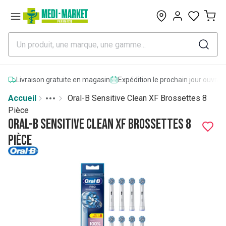
0
Livraison gratuite en magasin
Expédition le prochain jour ouvrab
Accueil
Oral-B Sensitive Clean XF Brossettes 8
Toggle menu
More
Pièce
Oral-B Sensitive Clean XF Brossettes 8
Pièce