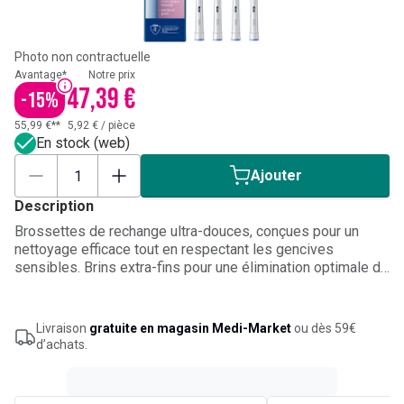
Photo non contractuelle
Avantage*
Notre prix
47,39 €
-
15
%
55,99 €**
5,92 €
/
pièce
En stock (web)
Ajouter
Description
Brossettes de rechange ultra-douces, conçues pour un
nettoyage efficace tout en respectant les gencives
sensibles. Brins extra-fins pour une élimination optimale de
la plaque sans irritation. Compatibles avec les brosses
électriques Oral-B. Pack de 8 recharges. Non compatible
avec les brosses à dents IO.
Livraison
gratuite en magasin Medi-Market
ou dès 59€
d’achats.