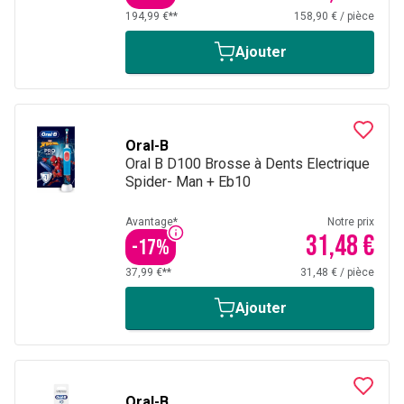
194,99 €**
158,90 €
/
pièce
Ajouter
Oral-B
Oral B D100 Brosse à Dents Electrique
Spider- Man + Eb10
Avantage*
Notre prix
31,48 €
-
17
%
37,99 €**
31,48 €
/
pièce
Ajouter
Oral-B