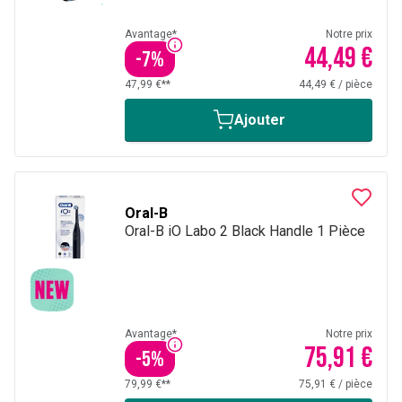
Avantage*
Notre prix
44,49 €
-
7
%
47,99 €**
44,49 €
/
pièce
Ajouter
Oral-B
Oral-B iO Labo 2 Black Handle 1 Pièce
Avantage*
Notre prix
75,91 €
-
5
%
79,99 €**
75,91 €
/
pièce