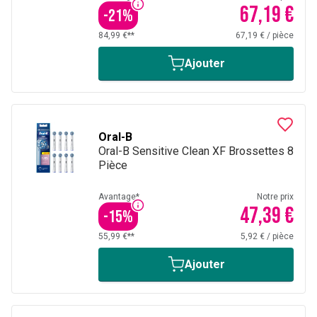
67,19 €
-
21
%
84,99 €**
67,19 €
/
pièce
Ajouter
Oral-B
Oral-B Sensitive Clean XF Brossettes 8
Pièce
Avantage*
Notre prix
47,39 €
-
15
%
55,99 €**
5,92 €
/
pièce
Ajouter