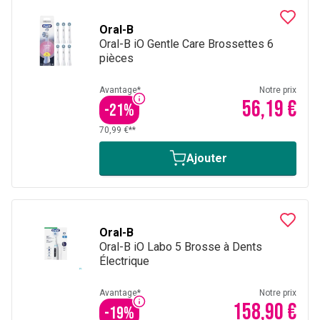
Oral-B
Oral-B iO Gentle Care Brossettes 6
pièces
Avantage*
Notre prix
56,19 €
-
21
%
70,99 €**
Ajouter
Oral-B
Oral-B iO Labo 5 Brosse à Dents
Électrique
Avantage*
Notre prix
158,90 €
-
19
%