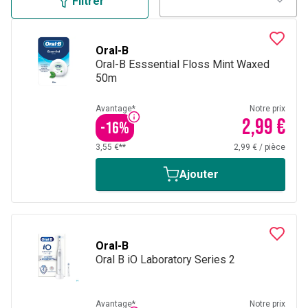
Filtrer
Oral-B
Oral-B Esssential Floss Mint Waxed
50m
Avantage*
Notre prix
2,99 €
-
16
%
3,55 €**
2,99 €
/
pièce
Ajouter
Oral-B
Oral B iO Laboratory Series 2
Avantage*
Notre prix