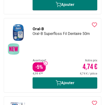
Ajouter
Oral-B
Oral-B Superfloss Fil Dentaire 50m
Avantage*
Notre prix
4,74 €
-
5
%
4,99 €**
4,74 €
/
pièce
Ajouter