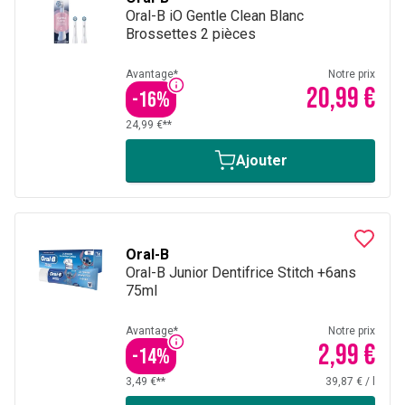
Oral-B iO Gentle Clean Blanc
Brossettes 2 pièces
Avantage*
Notre prix
20,99 €
-
16
%
24,99 €**
Ajouter
Oral-B
Oral-B Junior Dentifrice Stitch +6ans
75ml
Avantage*
Notre prix
2,99 €
-
14
%
3,49 €**
39,87 €
/
l