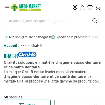
0
Livraison gratuite en magasin
Expédition le prochain jour ouvrab
Accueil
Oral-B
Toggle menu
More
Oral-B
Oral-B : solutions en matière d'hygiène bucco-dentaire
et de santé dentaire
La marque
Oral-B
est un leader mondial en matière
d'
hygiène bucco-dentaire et de santé dentaire
. La
marque
Oral-B
propose une large gamme de produits pour
adultes et enfants
comprenant des brosses à dents
manuelles, des brosses à dents électriques rechargeables,
des dentifrices, des brossettes interdentaires, du fil
50
produits
dentaire.
Oral-B
, c'est la marque de brosse-à-dents la plus
utilisée par les dentistes eux-mêmes dans le monde entier.