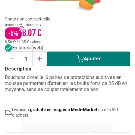
Photo non contractuelle
Avantage*
Notre prix
8,07 €
-
5
%
8,50 €**
1,35 €
/
pièce
En stock (web)
Ajouter
Description
Bouchons d’oreille. 6 paires de protections auditives en
mousse permettant d’atténuer les bruits forts de 35 dB en
moyenne, sans se couper totalement de son
environnement. Couleur fluo. Leur forme anatomique
s’adapte au conduit auditif pour un maintien parfait dans
l’oreille. La texture de la mousse de polyuréthane,
Livraison
gratuite en magasin Medi-Market
ou dès 59€
particulièrement lisse et souple, offre un contact agréable
d’achats.
et ne procure aucune gêne.