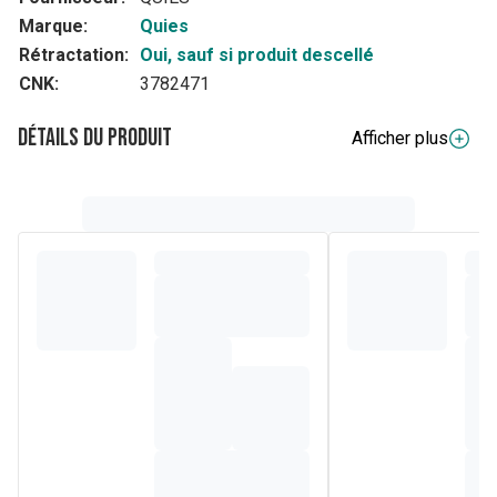
Marque:
Quies
Rétractation:
Oui, sauf si produit descellé
CNK:
3782471
Détails du produit
Afficher plus
Description complète
Protection auditive en mousse
La protection idéale contre les fortes nuisances sonores
Concerts, sports mécaniques, outillage ou matériel
industriel, certaines activités particulièrement bruyantes
peuvent fragiliser notre capital auditif.
Les protections auditives en mousse Quies permettent
d'atténuer les bruits forts de 35 dB en moyenne, sans se
couper totalement de son environnement. Elles se
déclinent en 3 gammes de couleurs : fluo, disco ou chair.
Composition
Leur forme anatomique s'adapte au conduit auditif pour un
maintien parfait dans l'oreille. La texture de la mousse de
polyuréthane, particulièrement lisse et souple, offre un
contact agréable et ne procure aucune gêne.