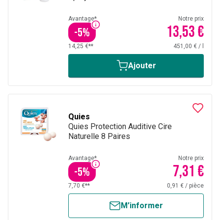
Avantage*
Notre prix
13,53 €
-
5
%
14,25 €**
451,00 €
/
l
Ajouter
Quies
Quies Protection Auditive Cire
Naturelle 8 Paires
Avantage*
Notre prix
7,31 €
-
5
%
7,70 €**
0,91 €
/
pièce
M’informer