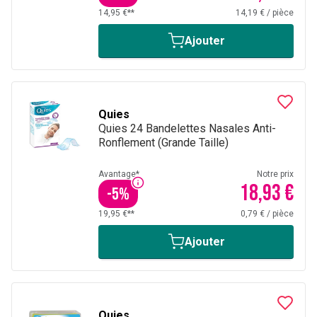
14,95 €**
14,19 €
/
pièce
Ajouter
Quies
Quies 24 Bandelettes Nasales Anti-
Ronflement (Grande Taille)
Avantage*
Notre prix
18,93 €
-
5
%
19,95 €**
0,79 €
/
pièce
Ajouter
Quies