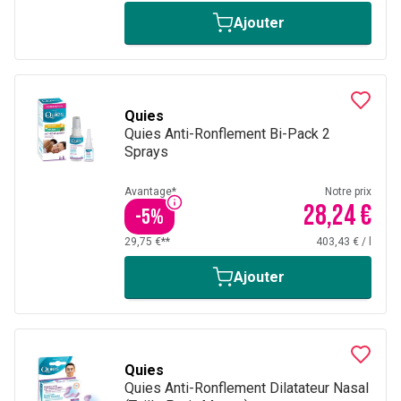
Ajouter
Quies
Quies Anti-Ronflement Bi-Pack 2
Sprays
Avantage*
Notre prix
28,24 €
-
5
%
29,75 €**
403,43 €
/
l
Ajouter
Quies
Quies Anti-Ronflement Dilatateur Nasal