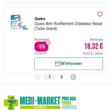
Quies
Quies Anti-Ronflement Dilatateur Nasal
(Taille Grand)
Avantage*
Notre prix
18,32 €
-
5
%
19,30 €**
18,32 €
/
pièce
M’informer
1
2