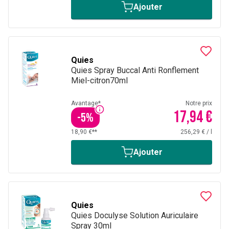
Ajouter
Quies
Quies Spray Buccal Anti Ronflement
Miel-citron70ml
Avantage*
Notre prix
17,94 €
-
5
%
18,90 €**
256,29 €
/
l
Ajouter
Quies
Quies Doculyse Solution Auriculaire
Spray 30ml