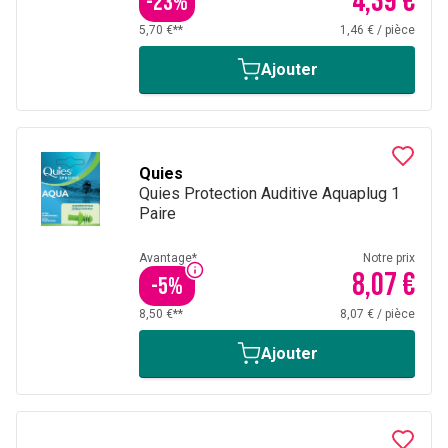
4,39 €
-
23
%
5,70 €**
1,46 €
/
pièce
Ajouter
Quies
Quies Protection Auditive Aquaplug 1
Paire
Avantage*
Notre prix
8,07 €
-
5
%
8,50 €**
8,07 €
/
pièce
Ajouter