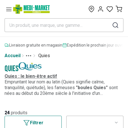
0
Livraison gratuite en magasin
Expédition le prochain jour ouvrab
Accueil
Quies
Toggle menu
More
Quies
Quies : le bien-être actif
Empruntant leur nom au latin (Quies signifie calme,
tranquilité, quiétude), les fameuses
"boules Quies"
sont
nées au début du 20ème siècle à l'initiative d'un
pharmacien qui avait mis au point un bouchon d'oreilles à
base de cire et de coton. Société française créée en 1921,
Quies
a depuis lors considérablement
élargi sa gamme
24
produits
de produits
: différents types de protections auditives,
produits d'hygiène pour les oreilles, masques oculaires et
Filtrer
produits anti-ronflement.
Quies
, c'est le bien-être actif pour