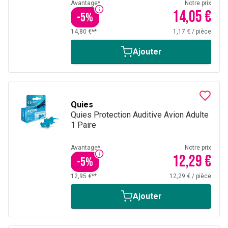
Avantage*
Notre prix
14,05 €
-
5
%
14,80 €**
1,17 €
/
pièce
Ajouter
Quies
Quies Protection Auditive Avion Adulte
1 Paire
Avantage*
Notre prix
12,29 €
-
5
%
12,95 €**
12,29 €
/
pièce
Ajouter