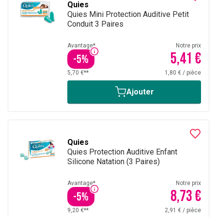
Quies
Quies Mini Protection Auditive Petit
Conduit 3 Paires
Avantage*
Notre prix
5,41 €
-
5
%
5,70 €**
1,80 €
/
pièce
Ajouter
Quies
Quies Protection Auditive Enfant
Silicone Natation (3 Paires)
Avantage*
Notre prix
8,73 €
-
5
%
9,20 €**
2,91 €
/
pièce