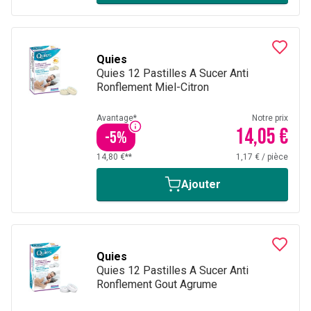
Quies
Quies 12 Pastilles A Sucer Anti
Ronflement Miel-Citron
Avantage*
Notre prix
14,05 €
-
5
%
14,80 €**
1,17 €
/
pièce
Ajouter
Quies
Quies 12 Pastilles A Sucer Anti
Ronflement Gout Agrume