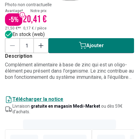
Photo non contractuelle
Avantage*
Notre prix
20,41 €
-
5
%
21,50 €**
0,17 €
/
pièce
En stock (web)
Ajouter
Description
Complément alimentaire à base de zinc qui est un oligo-
élément peu présent dans l'organisme. Le zinc contribue au
bon fonctionnement du système immunitaire, à l'équilibre
des muqueuses et est impliqué dans les processus de
cicatrisation. Il contribue également au maintien d'une belle
peau, de cheveux, d'ongles résistants, mais aussi dans le
Télécharger la notice
processus de vision. Vitanutrics a sélectionné du zinc sous
Livraison
gratuite en magasin Medi-Market
ou dès 59€
sa forme bisglycinate, garantissant ainsi une
d’achats.
biodisponibilité optimale. La formule ne se dissout pas
dans l'organisme pour une efficacité optimale. 2 gélules
apporteront 15 mg de zinc bisglycinate. Végan. Sans gluten.
Sans lactose. Sans OGM. Certifié sans additifs douteux.