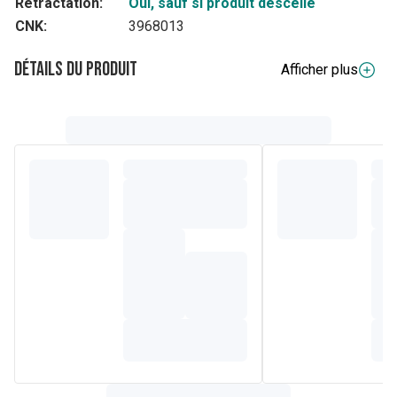
Rétractation:
Oui, sauf si produit descellé
CNK:
3968013
Détails du produit
Afficher plus
Composition
Apports nutritionnels (2 gélules) :
Zinc : 15 mg (
15% des VNR*
)
* VNR : Valeurs Nutritionnelles de Référence
Ingrédients:
Cellulose microcristalline, gélule végétale (HPMC),
bisglycinate de zinc, stéarate de magnésium.