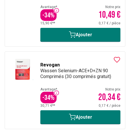
Avantage*
Notre prix
10,49 €
-
34
%
15,90 €**
0,17 €
/
pièce
Ajouter
Revogan
Wassen Selenium-ACE+D+ZN 90
Comprimés (30 comprimés gratuit)
Avantage*
Notre prix
20,34 €
-
34
%
30,71 €**
0,17 €
/
pièce
Ajouter