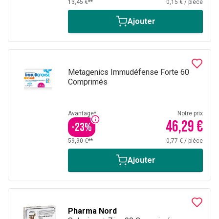
13,45 €**
0,15 €
/
pièce
Ajouter
Metagenics Immudéfense Forte 60
Comprimés
Avantage*
Notre prix
46,29 €
-
23
%
59,90 €**
0,77 €
/
pièce
Ajouter
Pharma Nord