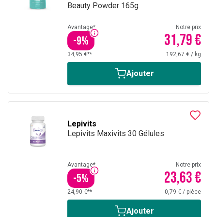
Beauty Powder 165g
Avantage*
Notre prix
31,79 €
-
9
%
34,95 €**
192,67 €
/
kg
Ajouter
Lepivits
Lepivits Maxivits 30 Gélules
Avantage*
Notre prix
23,63 €
-
5
%
24,90 €**
0,79 €
/
pièce
Ajouter