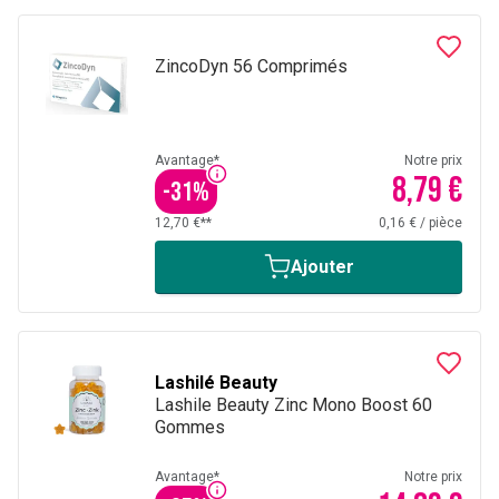
ZincoDyn 56 Comprimés
Avantage*
Notre prix
8,79 €
-
31
%
12,70 €**
0,16 €
/
pièce
Ajouter
Lashilé Beauty
Lashile Beauty Zinc Mono Boost 60
Gommes
Avantage*
Notre prix