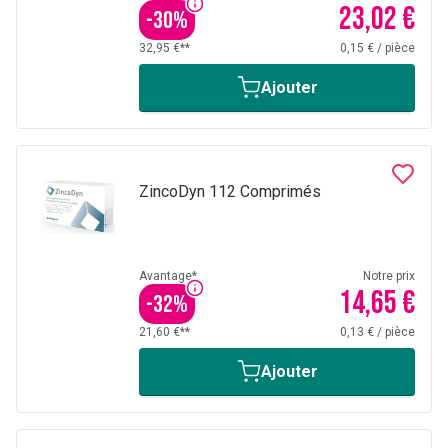
23,02 €
-
30
%
32,95 €**
0,15 €
/
pièce
Ajouter
ZincoDyn 112 Comprimés
Avantage*
Notre prix
14,65 €
-
32
%
21,60 €**
0,13 €
/
pièce
Ajouter