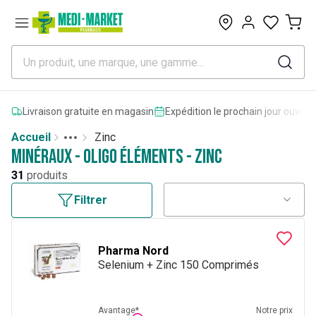
0
Livraison gratuite en magasin
Expédition le prochain jour ouvrab
Accueil
Zinc
Toggle menu
More
Minéraux - Oligo éléments - Zinc
31
produits
Filtrer
Pharma Nord
Selenium + Zinc 150 Comprimés
Avantage*
Notre prix