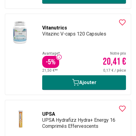
Vitanutrics
Vitazinc V-caps 120 Capsules
Avantage*
Notre prix
20,41 €
-
5
%
21,50 €**
0,17 €
/
pièce
Ajouter
UPSA
UPSA Hydrafizz Hydra+ Energy 16
Comprimés Effervescents