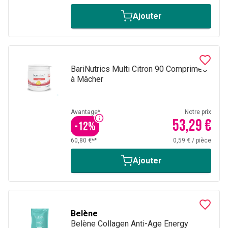
Ajouter
BariNutrics Multi Citron 90 Comprimés
à Mâcher
Avantage*
Notre prix
53,29 €
-
12
%
60,80 €**
0,59 €
/
pièce
Ajouter
Belène
Belène Collagen Anti-Age Energy