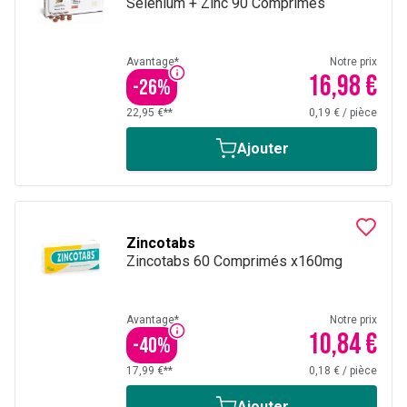
Selenium + Zinc 90 Comprimés
Avantage*
Notre prix
16,98 €
-
26
%
22,95 €**
0,19 €
/
pièce
Ajouter
Zincotabs
Zincotabs 60 Comprimés x160mg
Avantage*
Notre prix
10,84 €
-
40
%
17,99 €**
0,18 €
/
pièce
Ajouter