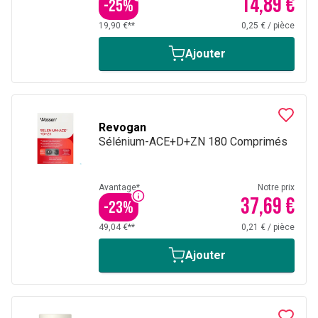
14,89 €
-
25
%
19,90 €**
0,25 €
/
pièce
Ajouter
Revogan
Sélénium-ACE+D+ZN 180 Comprimés
Avantage*
Notre prix
37,69 €
-
23
%
49,04 €**
0,21 €
/
pièce
Ajouter