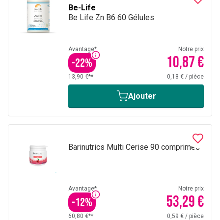
Be-Life
Be Life Zn B6 60 Gélules
Avantage*
Notre prix
10,87 €
-
22
%
13,90 €**
0,18 €
/
pièce
Ajouter
Barinutrics Multi Cerise 90 comprimés
Avantage*
Notre prix
53,29 €
-
12
%
60,80 €**
0,59 €
/
pièce