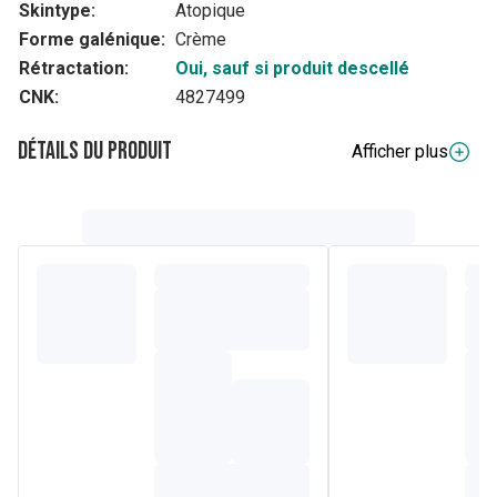
Skintype:
Atopique
Forme galénique:
Crème
Rétractation:
Oui, sauf si produit descellé
CNK:
4827499
Détails du produit
Afficher plus
Composition
Ingredients ATO Hydra body cream
Aqua, Glycerin,
Paraffinum Liquidum, Cetyl Alcohol, Butyrospermum Parkii
Butter, Petrolatum, Dimethicone, Cetearyl Olivate, Avena
Sativa Kernel Flour, Sorbitan Olivate, Xanthan gum,
Lactococcus Ferment Lysate, Allantoin, Sodium Chloride,
Citric Acid, Prunus Amygdalus Dulcis Oil,
Ingredients ATO PREBIOTIC Wash
Aqua, Glycerin,
Glycereth-7 Caprylate/Caprate, Cellulose gum, Inulin,
Fructose, Glycolipids, Sodium Methyl Oleoyl Taurate,
Xanthan gum, Lactic acid, Disodium EDTA, Potassium
sorbate, Sodium benzoate.