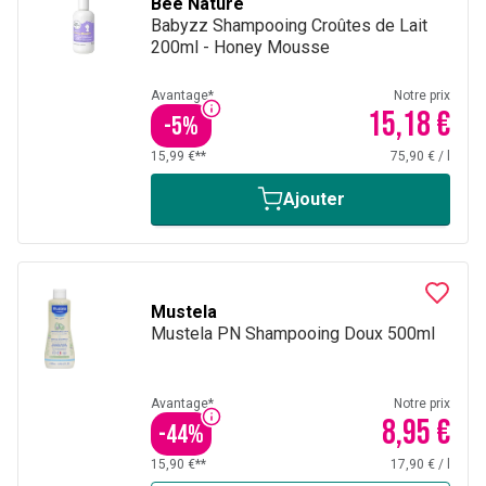
Bee Nature
Babyzz Shampooing Croûtes de Lait
200ml - Honey Mousse
Avantage*
Notre prix
15,18 €
-
5
%
15,99 €**
75,90 €
/
l
Ajouter
Mustela
Mustela PN Shampooing Doux 500ml
Avantage*
Notre prix
8,95 €
-
44
%
15,90 €**
17,90 €
/
l