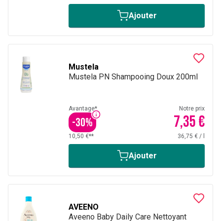
Ajouter
Mustela
Mustela PN Shampooing Doux 200ml
Avantage*
Notre prix
7,35 €
-
30
%
10,50 €**
36,75 €
/
l
Ajouter
AVEENO
Aveeno Baby Daily Care Nettoyant