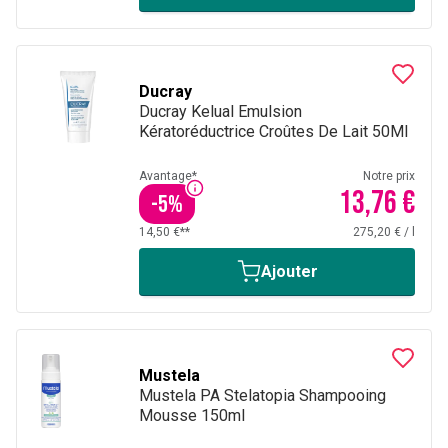
Ducray
Ducray Kelual Emulsion
Kératoréductrice Croûtes De Lait 50Ml
Avantage*
Notre prix
13,76 €
-
5
%
14,50 €**
275,20 €
/
l
Ajouter
Mustela
Mustela PA Stelatopia Shampooing
Mousse 150ml