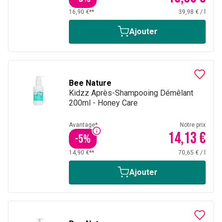
16,90 €**
39,98 €
/
l
Ajouter
Bee Nature
Kidzz Après-Shampooing Démêlant
200ml - Honey Care
Avantage*
Notre prix
14,13 €
-
5
%
14,90 €**
70,65 €
/
l
Ajouter