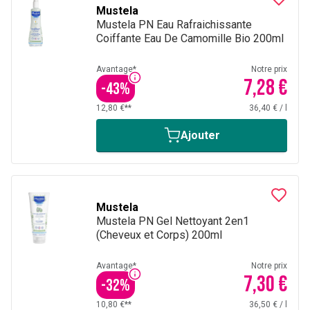
Mustela
Mustela PN Eau Rafraichissante
Coiffante Eau De Camomille Bio 200ml
Avantage*
Notre prix
7,28 €
-
43
%
12,80 €**
36,40 €
/
l
Ajouter
Mustela
Mustela PN Gel Nettoyant 2en1
(Cheveux et Corps) 200ml
Avantage*
Notre prix
7,30 €
-
32
%
10,80 €**
36,50 €
/
l