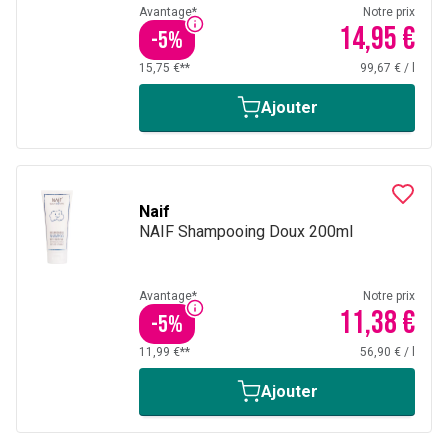
Avantage*
Notre prix
14,95 €
-
5
%
15,75 €**
99,67 €
/
l
Ajouter
Naif
NAIF Shampooing Doux 200ml
Avantage*
Notre prix
11,38 €
-
5
%
11,99 €**
56,90 €
/
l
Ajouter