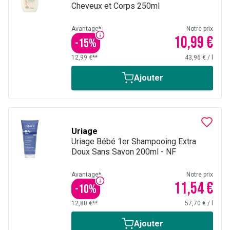
Cheveux et Corps 250ml
Avantage*
Notre prix
10,99 €
-
15
%
12,99 €**
43,96 €
/
l
Ajouter
Uriage
Uriage Bébé 1er Shampooing Extra
Doux Sans Savon 200ml - NF
Avantage*
Notre prix
11,54 €
-
10
%
12,80 €**
57,70 €
/
l
Ajouter