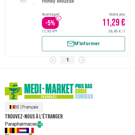
Honey Mousse
Avantage*
Notre prix
11,29 €
-
5
%
11,90 €**
56,45 €
/
l
M’informer
1
BE
|
Français
Trouvez-nous à l'étranger
Parapharmacie