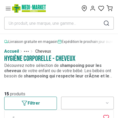
0
Livraison gratuite en magasin
Expédition le prochain jour ouvrab
Accueil
Cheveux
Toggle menu
More
Hygiène corporelle - Cheveux
Découvrez notre sélection de
shampooing pour les
cheveux
de votre enfant ou de votre bébé. Les bébés ont
besoin de
shampooing qui respecte leur crÃ¢ne et leur
cuir chevelu
qui, lorsquâ€™ils sont bébés celui-ci est
encore fragile. Les nourrissons ont donc besoin dâ€™un
shampooing doux
et adapté. Découvrez également notre
15
produits
sélection de
shampooing anti-poux
pour le protéger dÃ¨s
sa rentrée Ã lâ€™école.
Filtrer