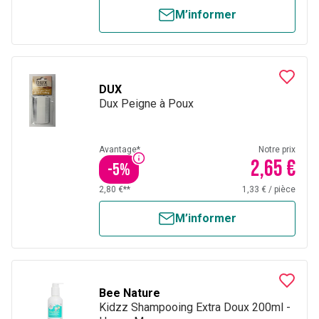
M’informer
DUX
Dux Peigne à Poux
Avantage*
Notre prix
2,65 €
-
5
%
2,80 €**
1,33 €
/
pièce
M’informer
Bee Nature
Kidzz Shampooing Extra Doux 200ml -