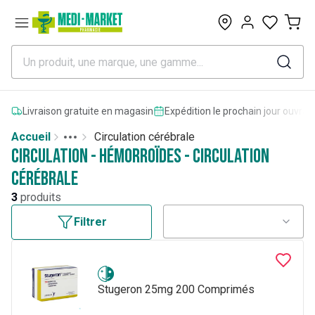
0
Livraison gratuite en magasin
Expédition le prochain jour ouvrab
Accueil
Circulation cérébrale
Toggle menu
More
Circulation - Hémorroïdes - Circulation
cérébrale
3
produits
Filtrer
Stugeron 25mg 200 Comprimés