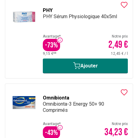
PHY
PHY Sérum Physiologique 40x5ml
Avantage*
Notre prix
2,49 €
-
73
%
9,15 €**
12,45 €
/
l
Ajouter
Omnibionta
Omnibionta-3 Energy 50+ 90
Comprimés
Avantage*
Notre prix
34,23 €
-
43
%