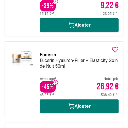
9,22 €
-
39
%
15,15 €**
23,05 €
/
l
Ajouter
Eucerin
Eucerin Hyaluron-Filler + Elasticity Soin
de Nuit 50ml
Avantage*
Notre prix
26,92 €
-
45
%
48,95 €**
538,40 €
/
l
Ajouter