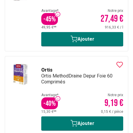
Avantage*
Notre prix
27,49 €
-
45
%
49,95 €**
916,33 €
/
l
Ajouter
Ortis
Ortis MethodDraine Depur Foie 60
Comprimés
Avantage*
Notre prix
9,19 €
-
40
%
15,30 €**
0,15 €
/
pièce
Ajouter