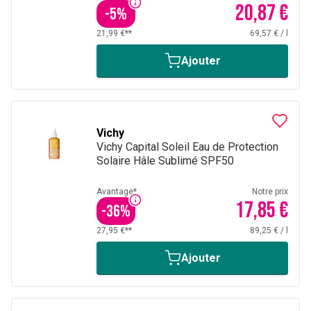
20,87 €
-
5
%
21,99 €**
69,57 €
/
l
Ajouter
Vichy
Vichy Capital Soleil Eau de Protection
Solaire Hâle Sublimé SPF50
Avantage*
Notre prix
17,85 €
-
36
%
27,95 €**
89,25 €
/
l
Ajouter