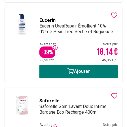
Eucerin
Eucerin UreaRepair Émollient 10%
d'Urée Peau Très Sèche et Rugueuse
avec pompe 400 ml
Avantage*
Notre prix
18,14 €
-
39
%
29,95 €**
45,35 €
/
l
Ajouter
Saforelle
Saforelle Soin Lavant Doux Intime
Bardane Eco Recharge 400ml
Avantage*
Notre prix