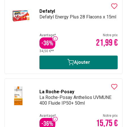
Defatyl
Defatyl Energy Plus 28 Flacons x 15ml
Avantage*
Notre prix
21,99 €
-
36
%
34,50 €**
Ajouter
La Roche-Posay
La Roche-Posay Anthelios UVMUNE
400 Fluide IP50+ 50ml
Avantage*
Notre prix
15,75 €
-
36
%