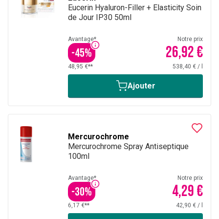
Eucerin Hyaluron-Filler + Elasticity Soin
de Jour IP30 50ml
Avantage*
Notre prix
26,92 €
-
45
%
48,95 €**
538,40 €
/
l
Ajouter
Mercurochrome
Mercurochrome Spray Antiseptique
100ml
Avantage*
Notre prix
4,29 €
-
30
%
6,17 €**
42,90 €
/
l