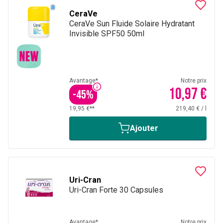
CeraVe
CeraVe Sun Fluide Solaire Hydratant
Invisible SPF50 50ml
Avantage*
Notre prix
10,97 €
-
45
%
19,95 €**
219,40 €
/
l
Ajouter
Uri-Cran
Uri-Cran Forte 30 Capsules
Avantage*
Notre prix