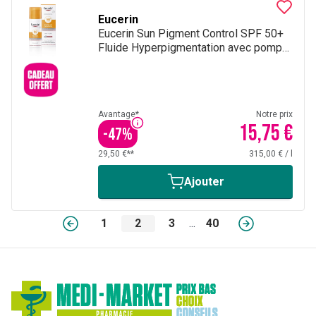
Eucerin
Eucerin Sun Pigment Control SPF 50+
Fluide Hyperpigmentation avec pompe
50ml
Avantage*
Notre prix
15,75 €
-
47
%
29,50 €**
315,00 €
/
l
Ajouter
1
2
3
...
40