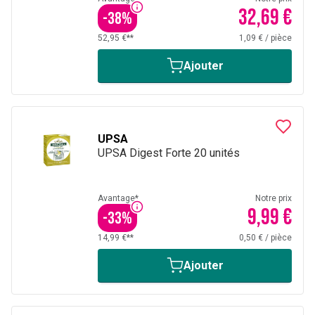
32,69 €
-
38
%
52,95 €**
1,09 €
/
pièce
Ajouter
UPSA
UPSA Digest Forte 20 unités
Avantage*
Notre prix
9,99 €
-
33
%
14,99 €**
0,50 €
/
pièce
Ajouter