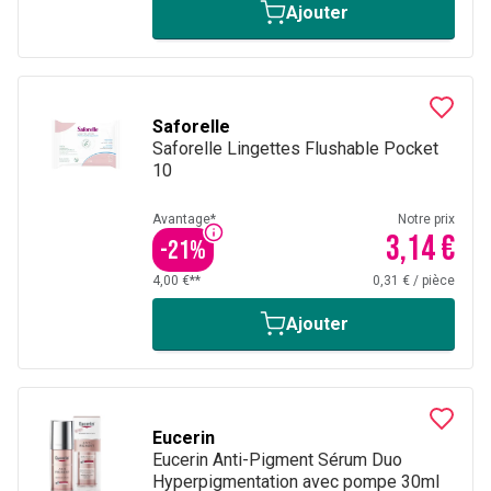
Ajouter
Saforelle
Saforelle Lingettes Flushable Pocket
10
Avantage*
Notre prix
3,14 €
-
21
%
4,00 €**
0,31 €
/
pièce
Ajouter
Eucerin
Eucerin Anti-Pigment Sérum Duo
Hyperpigmentation avec pompe 30ml