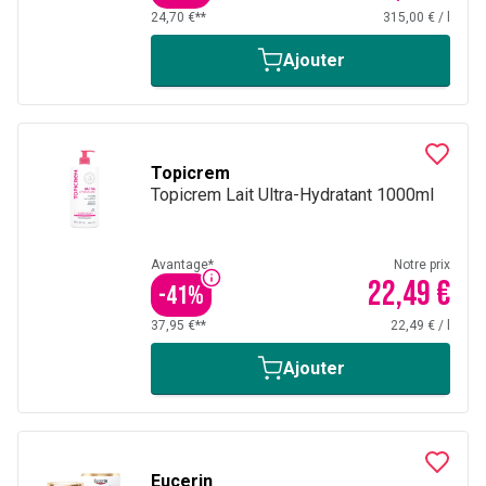
24,70 €**
315,00 €
/
l
Ajouter
Topicrem
Topicrem Lait Ultra-Hydratant 1000ml
Avantage*
Notre prix
22,49 €
-
41
%
37,95 €**
22,49 €
/
l
Ajouter
Eucerin