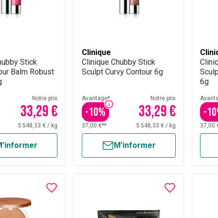
Clinique
Clin
hubby Stick
Clinique Chubby Stick
Clini
our Balm Robust
Sculpt Curvy Contour 6g
Sculp
g
6g
Notre prix
Avantage*
Notre prix
Avant
33,29 €
33,29 €
-
10
%
-
10
5 548,33 €
/
kg
37,00 €**
5 548,33 €
/
kg
37,00 
’informer
M’informer