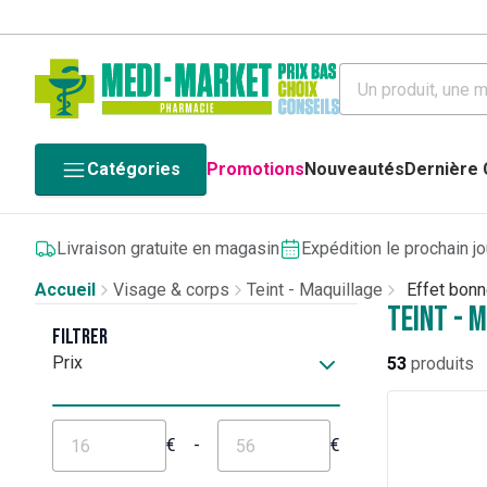
Catégories
Promotions
Nouveautés
Dernière
Livraison gratuite en magasin
Expédition le prochain j
Accueil
Visage & corps
Teint - Maquillage
Effet bon
Teint - 
Filtrer
Prix
53
produits
€
-
€