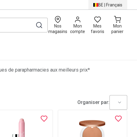
BE
|
Français
0
Nos
Mon
Mes
Mon
magasins
compte
favoris
panier
es de parapharmacies aux meilleurs prix*
Organiser par: