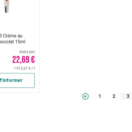
BB Crème au
hocolat 15ml
Notre prix
22,69 €
1 512,67 €
/
l
’informer
1
2
3