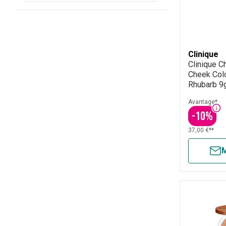
Clinique
Clinique C
Cheek Col
Rhubarb 9
Avantage*
-
10
%
37,00 €**
M