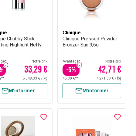
ique
Clinique
que Chubby Stick
Clinique Pressed Powder
ting Highlight Hefty
Bronzer Sun 9,6g
age*
Notre prix
Avantage*
Notre prix
33,29 €
42,71 €
%
-
5
%
€**
5 548,33 €
/
kg
45,00 €**
4 271,00 €
/
kg
M’informer
M’informer