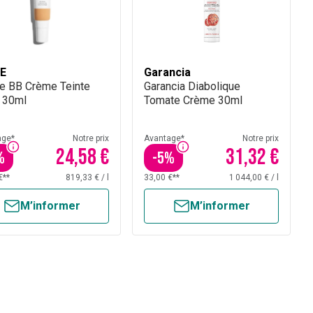
E
Garancia
 BB Crème Teinte
Garancia Diabolique
 30ml
Tomate Crème 30ml
age*
Notre prix
Avantage*
Notre prix
24,58 €
31,32 €
%
-
5
%
€**
819,33 €
/
l
33,00 €**
1 044,00 €
/
l
M’informer
M’informer