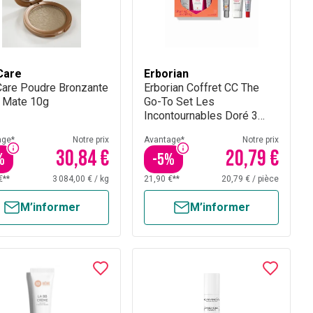
Care
Erborian
Care Poudre Bronzante
Erborian Coffret CC The
 Mate 10g
Go-To Set Les
Incontournables Doré 3
Produits
age*
Notre prix
Avantage*
Notre prix
30,84 €
20,79 €
%
-
5
%
€**
3 084,00 €
/
kg
21,90 €**
20,79 €
/
pièce
M’informer
M’informer