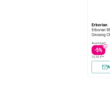
Erborian
Erborian 
Ginseng C
Avantage*
-
5
%
23,90 €**
M