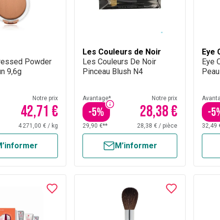
Les Couleurs de Noir
Eye 
Pressed Powder
Les Couleurs De Noir
Eye 
n 9,6g
Pinceau Blush N4
Peau
Notre prix
Avantage*
Notre prix
Avant
42,71 €
28,38 €
-
5
%
-
5
4 271,00 €
/
kg
29,90 €**
28,38 €
/
pièce
32,49 
’informer
M’informer