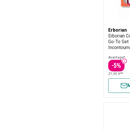
Erborian
Erborian C
Go-To Set
Incontourn
Produits
Avantage*
-
5
%
21,90 €**
M