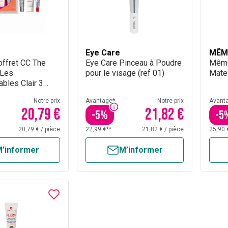
Eye Care
MÊM
offret CC The
Eye Care Pinceau à Poudre
Même
 Les
pour le visage (ref 01)
Mate
ables Clair 3
Notre prix
Avantage*
Notre prix
Avant
20,79 €
21,82 €
-
5
%
-
5
20,79 €
/
pièce
22,99 €**
21,82 €
/
pièce
25,90 
’informer
M’informer