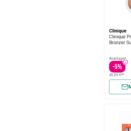
Clinique
Clinique 
Bronzer Su
Avantage*
-
5
%
45,00 €**
M