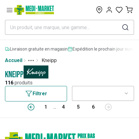
0
Livraison gratuite en magasin
Expédition le prochain jour ouvrab
Accueil
Kneipp
Toggle menu
More
Kneipp
116
produits
Filtrer
1
...
4
5
6