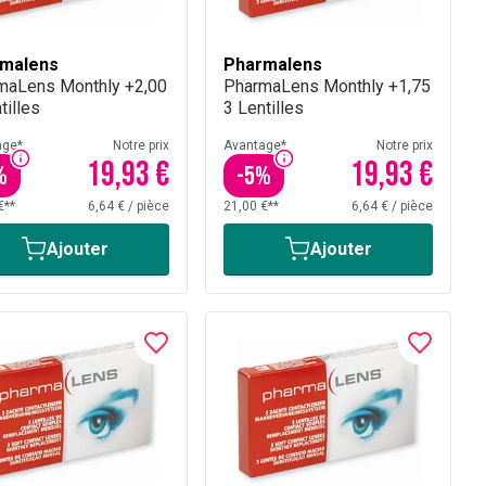
malens
Pharmalens
maLens Monthly +2,00
PharmaLens Monthly +1,75
tilles
3 Lentilles
age*
Notre prix
Avantage*
Notre prix
19,93 €
19,93 €
%
-
5
%
€**
6,64 €
/
pièce
21,00 €**
6,64 €
/
pièce
Ajouter
Ajouter