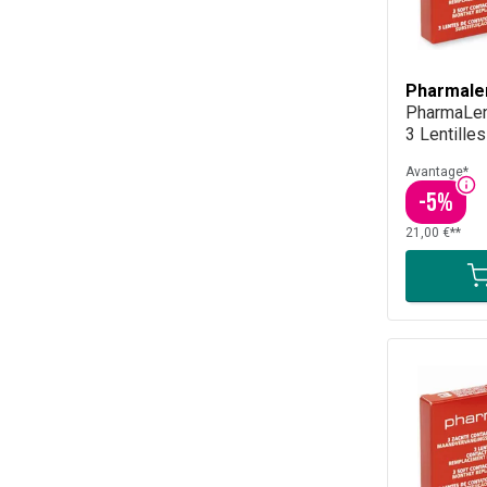
Pharmale
PharmaLen
3 Lentilles
Avantage*
-
5
%
21,00 €**