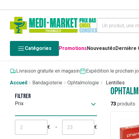
Catégories
Promotions
Nouveautés
Dernière
Livraison gratuite en magasin
Expédition le prochain j
Accueil
Bandagisterie
Ophtalmologie
Lentilles
Ophtalmo
Filtrer
Prix
73
produits
€
-
€