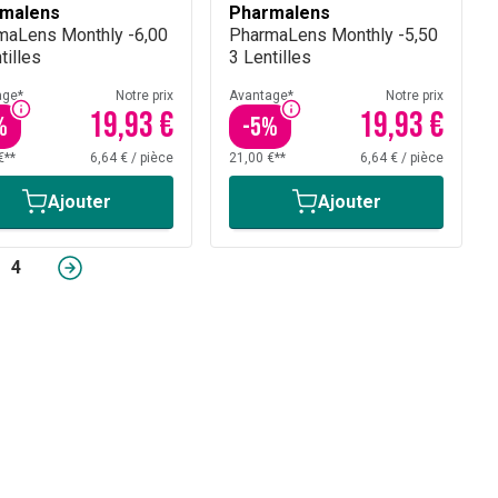
malens
Pharmalens
maLens Monthly -6,00
PharmaLens Monthly -5,50
tilles
3 Lentilles
age*
Notre prix
Avantage*
Notre prix
19,93 €
19,93 €
%
-
5
%
€**
6,64 €
/
pièce
21,00 €**
6,64 €
/
pièce
Ajouter
Ajouter
4