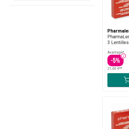
Pharmale
PharmaLen
3 Lentilles
Avantage*
-
5
%
21,00 €**