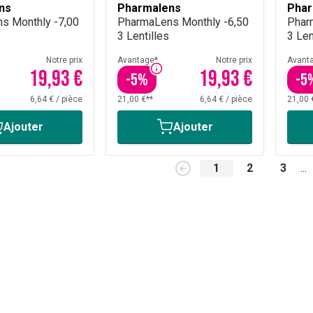
ns
Pharmalens
Phar
s Monthly -7,00
PharmaLens Monthly -6,50
Phar
3 Lentilles
3 Len
Notre prix
Avantage*
Notre prix
Avant
19,93 €
19,93 €
-
5
%
-
5
6,64 €
/
pièce
21,00 €**
6,64 €
/
pièce
21,00 
Ajouter
Ajouter
1
2
3
...