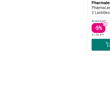
Pharmale
PharmaLen
3 Lentilles
Avantage*
-
5
%
21,00 €**