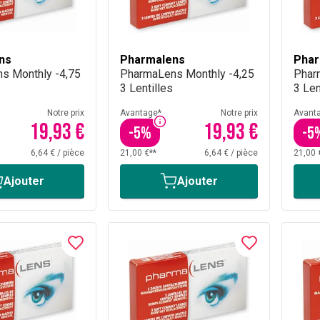
ns
Pharmalens
Phar
s Monthly -4,75
PharmaLens Monthly -4,25
Phar
3 Lentilles
3 Len
Notre prix
Avantage*
Notre prix
Avant
19,93 €
19,93 €
-
5
%
-
5
6,64 €
/
pièce
21,00 €**
6,64 €
/
pièce
21,00 
Ajouter
Ajouter