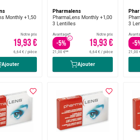
ns
Pharmalens
Phar
s Monthly +1,50
PharmaLens Monthly +1,00
Phar
3 Lentilles
3 Len
Notre prix
Avantage*
Notre prix
Avant
19,93 €
19,93 €
-
5
%
-
5
6,64 €
/
pièce
21,00 €**
6,64 €
/
pièce
21,00 
Ajouter
Ajouter