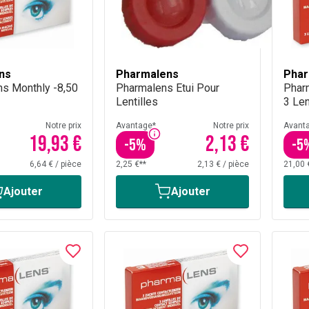
ns
Pharmalens
Phar
s Monthly -8,50
Pharmalens Etui Pour
Phar
Lentilles
3 Len
Notre prix
Avantage*
Notre prix
Avant
19,93 €
2,13 €
-
5
%
-
5
6,64 €
/
pièce
2,25 €**
2,13 €
/
pièce
21,00 
Ajouter
Ajouter