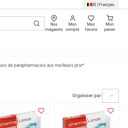
BE
|
Français
0
Nos
Mon
Mes
Mon
magasins
compte
favoris
panier
es de parapharmacies aux meilleurs prix*
Organiser par: