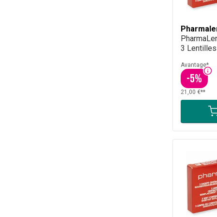
Pharmale
PharmaLen
3 Lentilles
Avantage*
-
5
%
21,00 €**