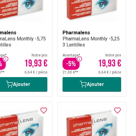
malens
Pharmalens
maLens Monthly -5,75
PharmaLens Monthly -5,25
tilles
3 Lentilles
age*
Notre prix
Avantage*
Notre prix
19,93 €
19,93 €
%
-
5
%
€**
6,64 €
/
pièce
21,00 €**
6,64 €
/
pièce
Ajouter
Ajouter