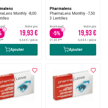
malens
Pharmalens
maLens Monthly -8,00
PharmaLens Monthly -7,50
tilles
3 Lentilles
age*
Notre prix
Avantage*
Notre prix
19,93 €
19,93 €
%
-
5
%
€**
6,64 €
/
pièce
21,00 €**
6,64 €
/
pièce
Ajouter
Ajouter