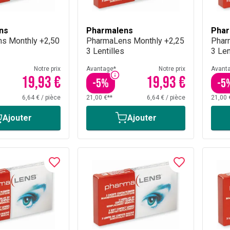
ns
Pharmalens
Phar
s Monthly +2,50
PharmaLens Monthly +2,25
Phar
3 Lentilles
3 Len
Notre prix
Avantage*
Notre prix
Avant
19,93 €
19,93 €
-
5
%
-
5
6,64 €
/
pièce
21,00 €**
6,64 €
/
pièce
21,00 
Ajouter
Ajouter