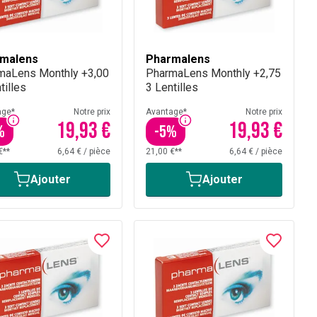
malens
Pharmalens
maLens Monthly +3,00
PharmaLens Monthly +2,75
tilles
3 Lentilles
age*
Notre prix
Avantage*
Notre prix
19,93 €
19,93 €
%
-
5
%
€**
6,64 €
/
pièce
21,00 €**
6,64 €
/
pièce
Ajouter
Ajouter