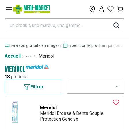
0
Livraison gratuite en magasin
Expédition le prochain jour ouvrab
Accueil
Meridol
Toggle menu
More
Meridol
13
produits
Filtrer
Meridol
Meridol Brosse à Dents Souple
Protection Gencive