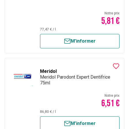
Notre prix
5,81 €
77,47 €
/
l
M’informer
Meridol
Meridol Parodont Expert Dentifrice
75ml
Notre prix
6,51 €
86,80 €
/
l
M’informer