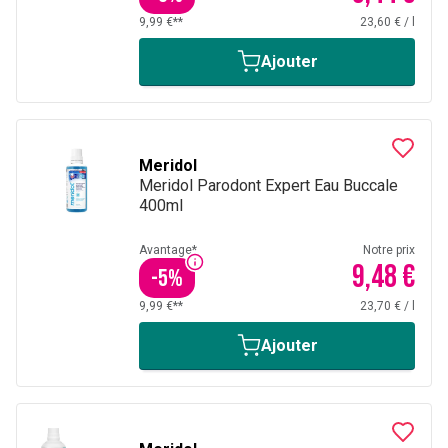
9,99 €**
23,60 €
/
l
Ajouter
Meridol
Meridol Parodont Expert Eau Buccale
400ml
Avantage*
Notre prix
9,48 €
-
5
%
9,99 €**
23,70 €
/
l
Ajouter