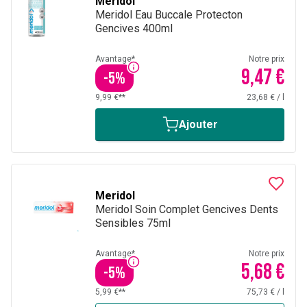
Meridol
Meridol Eau Buccale Protecton
Gencives 400ml
Avantage*
Notre prix
9,47 €
-
5
%
9,99 €**
23,68 €
/
l
Ajouter
Meridol
Meridol Soin Complet Gencives Dents
Sensibles 75ml
Avantage*
Notre prix
5,68 €
-
5
%
5,99 €**
75,73 €
/
l