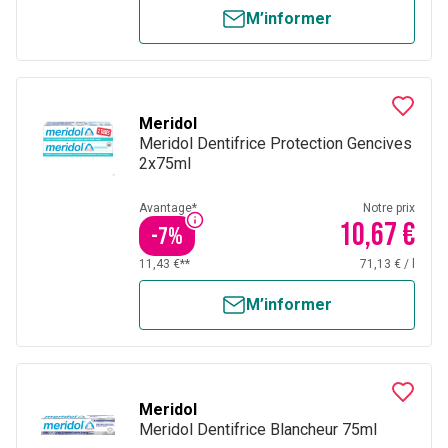
M’informer
Meridol
Meridol Dentifrice Protection Gencives
2x75ml
Avantage*
Notre prix
10,67 €
-
7
%
11,43 €**
71,13 €
/
l
M’informer
Meridol
Meridol Dentifrice Blancheur 75ml