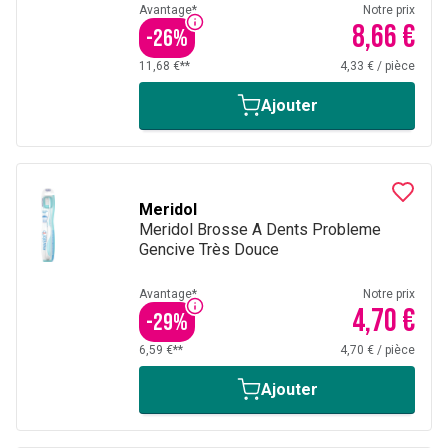
Avantage*
Notre prix
8,66 €
-
26
%
11,68 €**
4,33 €
/
pièce
Ajouter
Meridol
Meridol Brosse A Dents Probleme
Gencive Très Douce
Avantage*
Notre prix
4,70 €
-
29
%
6,59 €**
4,70 €
/
pièce
Ajouter