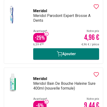
Meridol
Meridol Parodont Expert Brosse A
Dents
Avantage*
Notre prix
4,96 €
-
25
%
6,59 €**
4,96 €
/
pièce
Ajouter
Meridol
Meridol Bain De Bouche Haleine Sure
400ml (nouvelle formule)
Avantage*
Notre prix
9,44 €
-
6
%