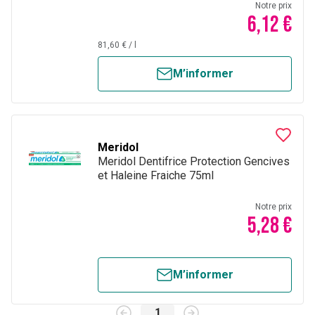
Notre prix
6,12 €
81,60 €
/
l
M’informer
Meridol
Meridol Dentifrice Protection Gencives
et Haleine Fraiche 75ml
Notre prix
5,28 €
M’informer
1