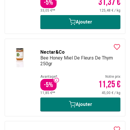
31,37 €
-
5
%
33,05 €**
125,48 €
/
kg
Ajouter
Nectar&Co
Bee Honey Miel De Fleurs De Thym
250gr
Avantage*
Notre prix
11,25 €
-
5
%
11,85 €**
45,00 €
/
kg
Ajouter