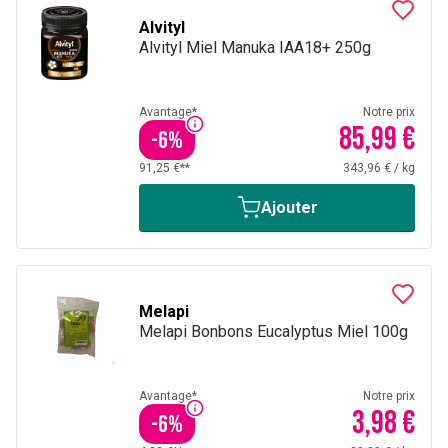
Alvityl
Alvityl Miel Manuka IAA18+ 250g
Avantage*
Notre prix
85,99 €
-
6
%
91,25 €**
343,96 €
/
kg
Ajouter
Melapi
Melapi Bonbons Eucalyptus Miel 100g
Avantage*
Notre prix
3,98 €
-
6
%