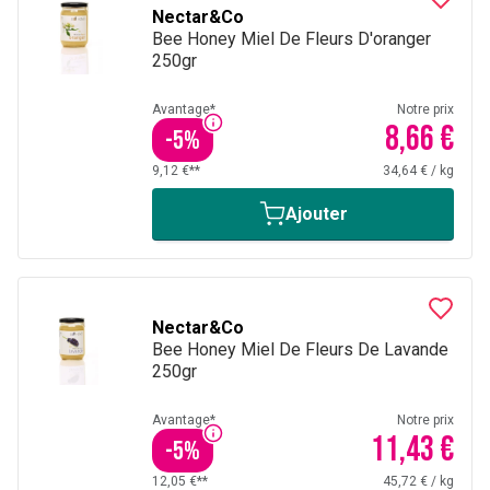
Nectar&Co
Bee Honey Miel De Fleurs D'oranger
250gr
Avantage*
Notre prix
8,66 €
-
5
%
9,12 €**
34,64 €
/
kg
Ajouter
Nectar&Co
Bee Honey Miel De Fleurs De Lavande
250gr
Avantage*
Notre prix
11,43 €
-
5
%
12,05 €**
45,72 €
/
kg