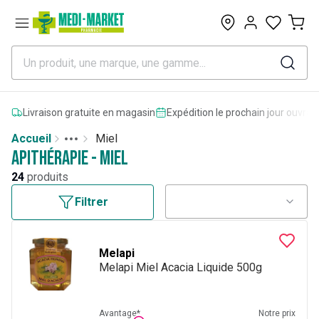
0
Livraison gratuite en magasin
Expédition le prochain jour ouvrab
Accueil
Miel
Toggle menu
More
Apithérapie - Miel
24
produits
Filtrer
Melapi
Melapi Miel Acacia Liquide 500g
Avantage*
Notre prix