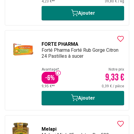
4,23 €**
39,80 €
/
kg
Ajouter
FORTE PHARMA
Forté Pharma Forté Rub Gorge Citron
24 Pastilles à sucer
Avantage*
Notre prix
9,33 €
-
6
%
9,95 €**
0,39 €
/
pièce
Ajouter
Melapi