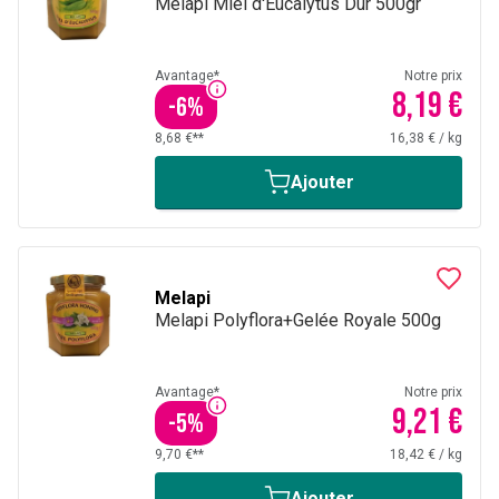
Melapi Miel d'Eucalytus Dur 500gr
Avantage*
Notre prix
8,19 €
-
6
%
8,68 €**
16,38 €
/
kg
Ajouter
Melapi
Melapi Polyflora+Gelée Royale 500g
Avantage*
Notre prix
9,21 €
-
5
%
9,70 €**
18,42 €
/
kg
Ajouter