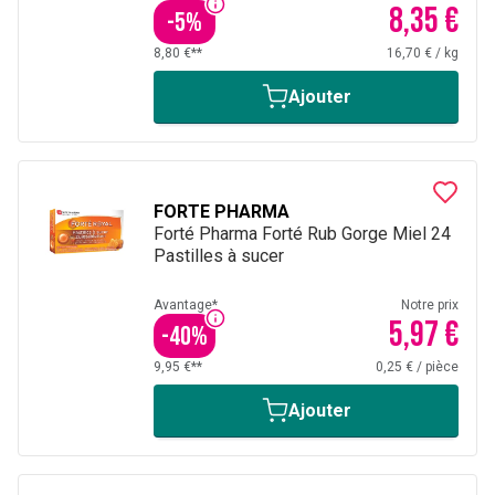
8,35 €
-
5
%
8,80 €**
16,70 €
/
kg
Ajouter
FORTE PHARMA
Forté Pharma Forté Rub Gorge Miel 24
Pastilles à sucer
Avantage*
Notre prix
5,97 €
-
40
%
9,95 €**
0,25 €
/
pièce
Ajouter