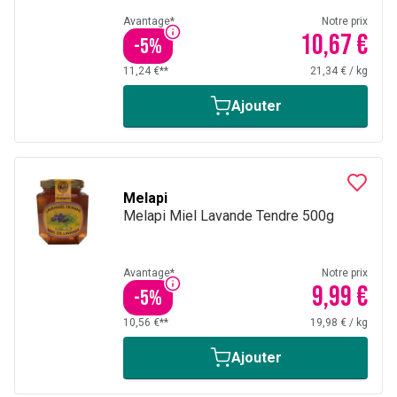
Avantage*
Notre prix
10,67 €
-
5
%
11,24 €**
21,34 €
/
kg
Ajouter
Melapi
Melapi Miel Lavande Tendre 500g
Avantage*
Notre prix
9,99 €
-
5
%
10,56 €**
19,98 €
/
kg
Ajouter