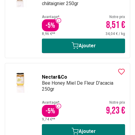
châtaignier 250gr
Avantage*
Notre prix
8,51 €
-
5
%
8,96 €**
34,04 €
/
kg
Ajouter
Nectar&Co
Bee Honey Miel De Fleur D'acacia
250gr
Avantage*
Notre prix
9,23 €
-
5
%
9,74 €**
Ajouter