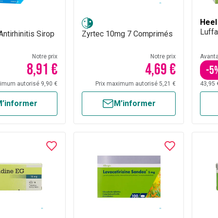
Heel
Luffa
Antirhinitis Sirop
Zyrtec 10mg 7 Comprimés
Notre prix
Notre prix
Avant
8,91 €
4,69 €
-
5
ximum autorisé 9,90 €
Prix maximum autorisé 5,21 €
43,95 
’informer
M’informer