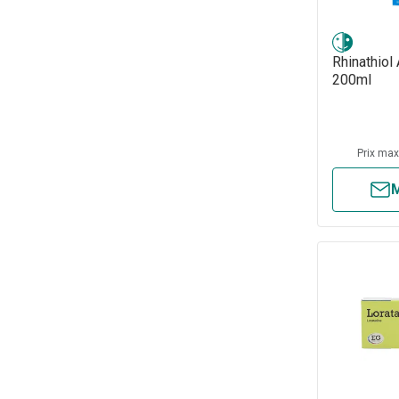
Rhinathiol 
200ml
Prix ma
M