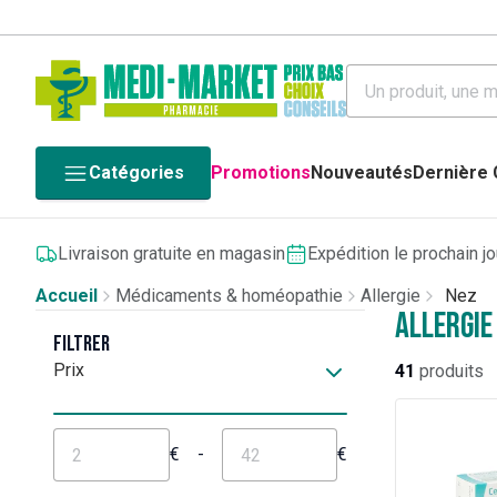
Catégories
Promotions
Nouveautés
Dernière
Livraison gratuite en magasin
Expédition le prochain j
Accueil
Médicaments & homéopathie
Allergie
Nez
Allergie 
Filtrer
Prix
41
produits
€
-
€