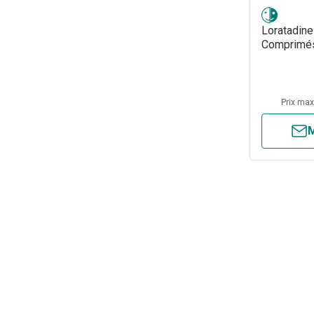
Loratadine
Comprimé
Prix ma
M