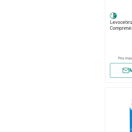
Levocetiri
Comprimé
Prix ma
M