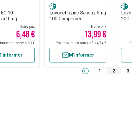
 EG 10
Levocetirizine Sandoz 5mg
Levo
s x10mg
100 Comprimés
20 C
Notre prix
Notre prix
6,48 €
13,99 €
ximum autorisé 6,83 €
Prix maximum autorisé 14,74 €
P
’informer
M’informer
1
2
3