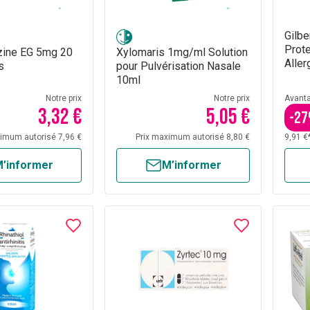
Gilbe
Prote
zine EG 5mg 20
Xylomaris 1mg/ml Solution
Aller
s
pour Pulvérisation Nasale
10ml
Notre prix
Notre prix
Avant
3,32 €
5,05 €
-
27
ximum autorisé 7,96 €
Prix maximum autorisé 8,80 €
9,91 €
’informer
M’informer