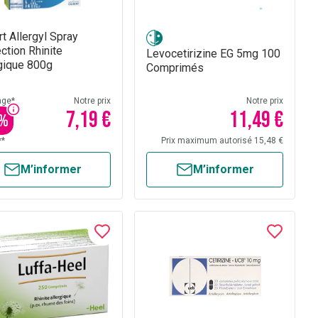
rt Allergyl Spray
ction Rhinite
Levocetirizine EG 5mg 100
gique 800g
Comprimés
age*
Notre prix
Notre prix
7,19 €
11,49 €
%
**
Prix maximum autorisé 15,48 €
M’informer
M’informer