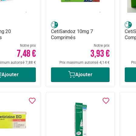
mg 20
CetiSandoz 10mg 7
Ceti
s
Comprimés
Comp
Notre prix
Notre prix
7,48 €
3,93 €
ximum autorisé 7,88 €
Prix maximum autorisé 4,14 €
Pr
Ajouter
Ajouter