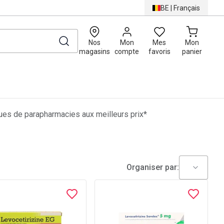
BE
|
Français
0
Nos
Mon
Mes
Mon
magasins
compte
favoris
panier
es de parapharmacies aux meilleurs prix*
Organiser par: