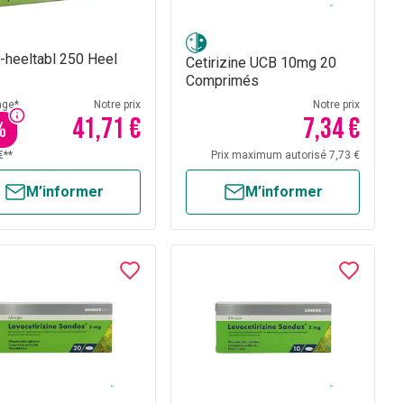
-heeltabl 250 Heel
Cetirizine UCB 10mg 20
Comprimés
age*
Notre prix
Notre prix
41,71 €
7,34 €
%
€**
Prix maximum autorisé 7,73 €
M’informer
M’informer