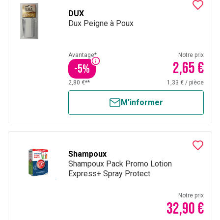
DUX
Dux Peigne à Poux
Avantage*
Notre prix
2,65 €
-
5
%
2,80 €**
1,33 €
/
pièce
M’informer
Shampoux
Shampoux Pack Promo Lotion
Express+ Spray Protect
Notre prix
32,90 €