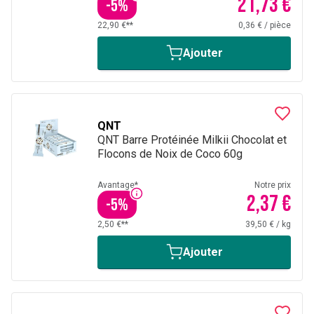
21,73 €
-
5
%
22,90 €**
0,36 €
/
pièce
Ajouter
QNT
QNT Barre Protéinée Milkii Chocolat et
Flocons de Noix de Coco 60g
Avantage*
Notre prix
2,37 €
-
5
%
2,50 €**
39,50 €
/
kg
Ajouter