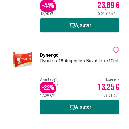
23,89 €
-
44
%
42,95 €**
0,21 €
/
pièce
Ajouter
Dynergo
Dynergo 18 Ampoules Buvables x10ml
Avantage*
Notre prix
13,25 €
-
22
%
17,00 €**
73,61 €
/
l
Ajouter