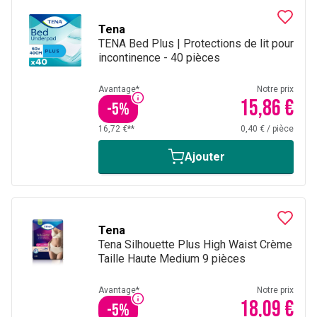
Tena
TENA Bed Plus | Protections de lit pour
incontinence - 40 pièces
Avantage*
Notre prix
15,86 €
-
5
%
16,72 €**
0,40 €
/
pièce
Ajouter
Tena
Tena Silhouette Plus High Waist Crème
Taille Haute Medium 9 pièces
Avantage*
Notre prix
18,09 €
-
5
%