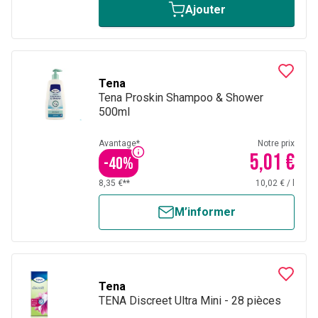
Ajouter
Tena
Tena Proskin Shampoo & Shower
500ml
Avantage*
Notre prix
5,01 €
-
40
%
8,35 €**
10,02 €
/
l
M’informer
Tena
TENA Discreet Ultra Mini - 28 pièces