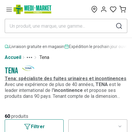
0
Livraison gratuite en magasin
Expédition le prochain jour ouvrab
Accueil
Tena
Toggle menu
More
Tena
Tena: spécialiste des fuites urinaires et incontinences
Avec une expérience de plus de 40 années,
TENA
est le
leader international de l
'incontinence
et propose ses
produits dans 90 pays. Tenant compte de la dimension
émotionnelle entourant l'incontinence, les produits
TENA
sont conçus pour
réduire l'impact
de ce problème sur le
quotidien des personnes concernées.
TENA
a développé
60
produits
plusieurs gammes de produits
: pour les femmes (
Tena
Lady
), pour les hommes (
Tena Men
), pour les soins de la
Filtrer
peau (
Tena Skin Care
), des protections culottes (
Tena