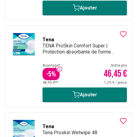
Ajouter
Tena
TENA ProSkin Comfort Super |
Protection absorbante de forme
anatomique - 36 pièces
Avantage*
Notre prix
46,45 €
-
5
%
48,95 €**
1,29 €
/
pièce
Ajouter
Tena
Tena Proskin Wetwipe 48