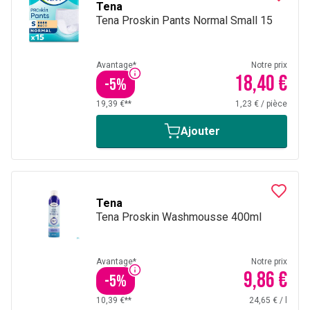
Tena
Tena Proskin Pants Normal Small 15
Avantage*
Notre prix
18,40 €
-
5
%
19,39 €**
1,23 €
/
pièce
Ajouter
Tena
Tena Proskin Washmousse 400ml
Avantage*
Notre prix
9,86 €
-
5
%
10,39 €**
24,65 €
/
l