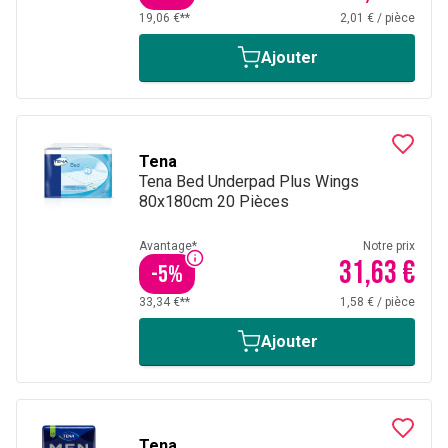
19,06 €**
2,01 €
/
pièce
Ajouter
Tena
Tena Bed Underpad Plus Wings
80x180cm 20 Pièces
Avantage*
Notre prix
31,63 €
-
5
%
33,34 €**
1,58 €
/
pièce
Ajouter
Tena