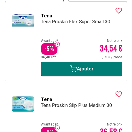
Pants
), des slips (
Tena Slips
), etc.
Tena
Tena Proskin Flex Super Small 30
Avantage*
Notre prix
34,54 €
-
5
%
36,40 €**
1,15 €
/
pièce
Ajouter
Tena
Tena Proskin Slip Plus Medium 30
Avantage*
Notre prix