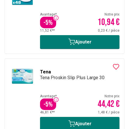
Avantage*
Notre prix
10,94 €
-
5
%
11,52 €**
0,23 €
/
pièce
Ajouter
Tena
Tena Proskin Slip Plus Large 30
Avantage*
Notre prix
44,42 €
-
5
%
46,81 €**
1,48 €
/
pièce
Ajouter