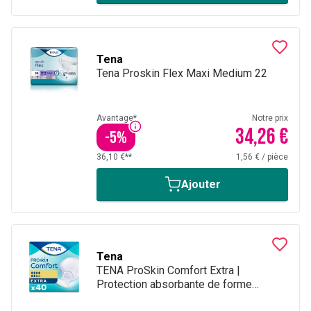
Tena
Tena Proskin Flex Maxi Medium 22
Avantage*
Notre prix
34,26 €
-
5
%
36,10 €**
1,56 €
/
pièce
Ajouter
Tena
TENA ProSkin Comfort Extra |
Protection absorbante de forme
anatomique - 40 pièces