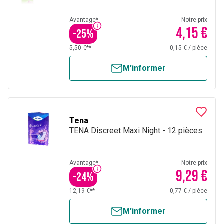
Avantage*
Notre prix
4,15 €
-
25
%
5,50 €**
0,15 €
/
pièce
M’informer
Tena
TENA Discreet Maxi Night - 12 pièces
Avantage*
Notre prix
9,29 €
-
24
%
12,19 €**
0,77 €
/
pièce
M’informer