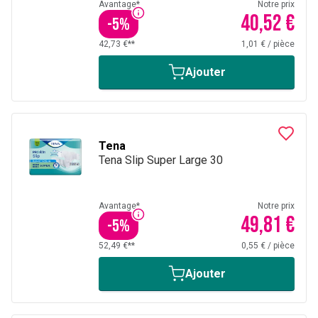
Avantage*
Notre prix
40,52 €
-
5
%
42,73 €**
1,01 €
/
pièce
Ajouter
Tena
Tena Slip Super Large 30
Avantage*
Notre prix
49,81 €
-
5
%
52,49 €**
0,55 €
/
pièce
Ajouter