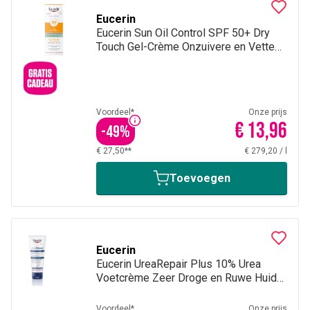
Eucerin
Eucerin Sun Oil Control SPF 50+ Dry
Touch Gel-Crème Onzuivere en Vette
Huid met pomp 50ml
Voordeel*
Onze prijs
€ 13,96
-
49
%
€ 27,50**
€ 279,20
/
l
Toevoegen
Eucerin
Eucerin UreaRepair Plus 10% Urea
Voetcrème Zeer Droge en Ruwe Huid
Tube 100ml
Voordeel*
Onze prijs