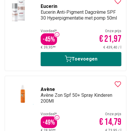
Eucerin
Eucerin Anti-Pigment Dagcrème SPF
30 Hyperpigmentatie met pomp 50ml
Voordeel*
Onze prijs
€ 21,97
-
45
%
€ 39,95**
€ 439,40
/
l
Toevoegen
Avène
Avène Zon Spf 50+ Spray Kinderen
200Ml
Voordeel*
Onze prijs
€ 14,79
-
49
%
€ 28,90**
€ 73,95
/
l