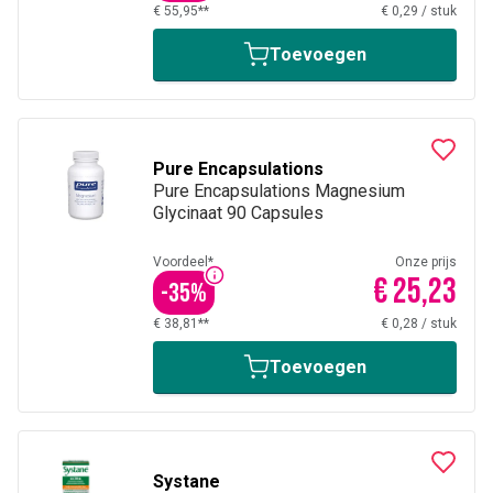
€ 55,95**
€ 0,29
/
stuk
Toevoegen
Pure Encapsulations
Pure Encapsulations Magnesium
Glycinaat 90 Capsules
Voordeel*
Onze prijs
€ 25,23
-
35
%
€ 38,81**
€ 0,28
/
stuk
Toevoegen
Systane