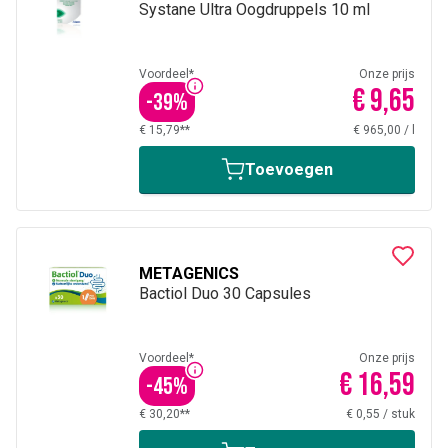
Systane Ultra Oogdruppels 10 ml
Voordeel*
Onze prijs
€ 9,65
-
39
%
€ 15,79**
€ 965,00
/
l
Toevoegen
METAGENICS
Bactiol Duo 30 Capsules
Voordeel*
Onze prijs
€ 16,59
-
45
%
€ 30,20**
€ 0,55
/
stuk