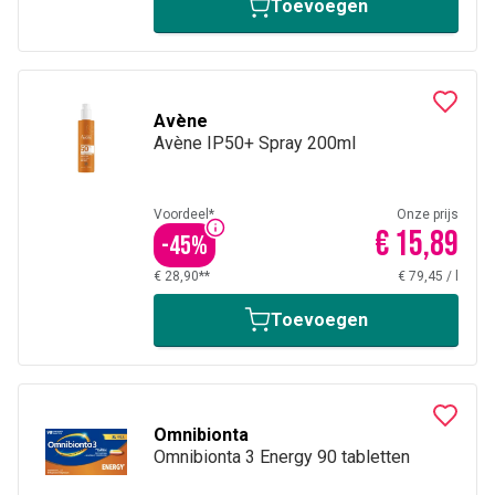
Toevoegen
Avène
Avène IP50+ Spray 200ml
Voordeel*
Onze prijs
€ 15,89
-
45
%
€ 28,90**
€ 79,45
/
l
Toevoegen
Omnibionta
Omnibionta 3 Energy 90 tabletten