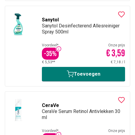
Sanytol
Sanytol Desinfecterend Allesreiniger
Spray 500ml
Voordeel*
Onze prijs
€ 3,59
-
35
%
€ 5,53**
€ 7,18
/
l
Toevoegen
CeraVe
CeraVe Serum Retinol Antivlekken 30
ml
Voordeel*
Onze prijs