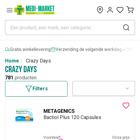
0
Gratis winkellevering
Verzending de volgende werkdag
10.000
Home
Crazy Days
Crazy Days
781
producten
Filters
METAGENICS
Bactiol Plus 120 Capsules
Voordeel*
Onze prijs