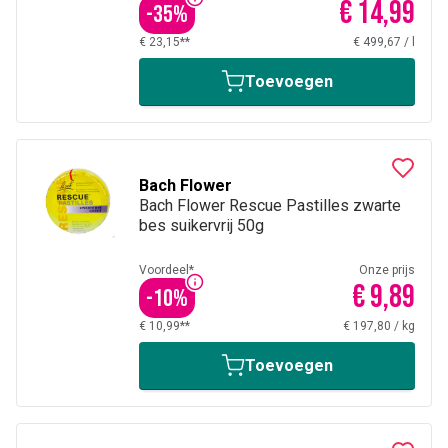
€ 14,99
-
35
%
€ 23,15**
€ 499,67
/
l
Toevoegen
Bach Flower
Bach Flower Rescue Pastilles zwarte
bes suikervrij 50g
Voordeel*
Onze prijs
€ 9,89
-
10
%
€ 10,99**
€ 197,80
/
kg
Toevoegen