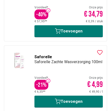
Voordeel*
Onze prijs
€ 34,79
-
40
%
€ 57,95**
€ 0,39
/
stuk
Toevoegen
Saforelle
Saforelle Zachte Wasverzorging 100ml
Voordeel*
Onze prijs
€ 4,99
-
21
%
€ 6,35**
€ 49,90
/
l
Toevoegen