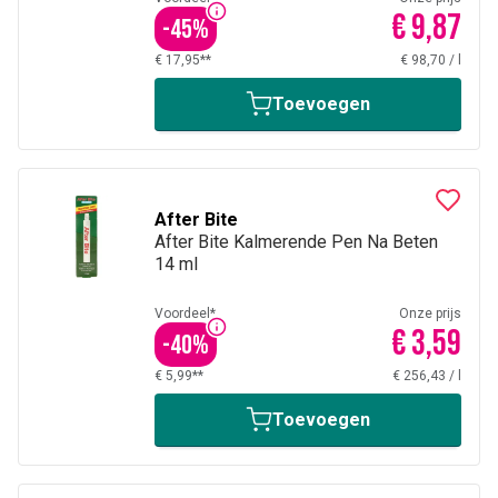
€ 9,87
-
45
%
€ 17,95**
€ 98,70
/
l
Toevoegen
After Bite
After Bite Kalmerende Pen Na Beten
14 ml
Voordeel*
Onze prijs
€ 3,59
-
40
%
€ 5,99**
€ 256,43
/
l
Toevoegen