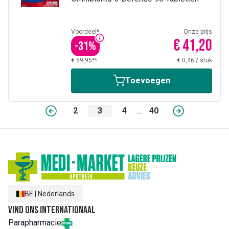
Voordeel*
Onze prijs
€ 41,20
-
31
%
€ 59,95**
€ 0,46
/
stuk
Toevoegen
2
3
4
...
40
BE
|
Nederlands
Vind ons internationaal
Parapharmacie