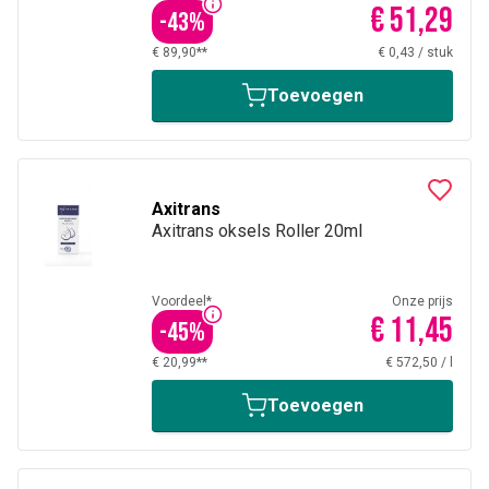
€ 51,29
-
43
%
€ 89,90**
€ 0,43
/
stuk
Toevoegen
Axitrans
Axitrans oksels Roller 20ml
Voordeel*
Onze prijs
€ 11,45
-
45
%
€ 20,99**
€ 572,50
/
l
Toevoegen