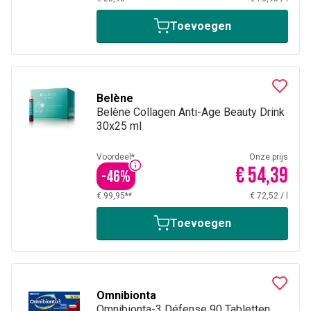
Toevoegen
Belène
Belène Collagen Anti-Age Beauty Drink
30x25 ml
Voordeel*
Onze prijs
€ 54,39
-
46
%
€ 99,95**
€ 72,52
/
l
Toevoegen
Omnibionta
Omnibionta-3 Défense 90 Tabletten