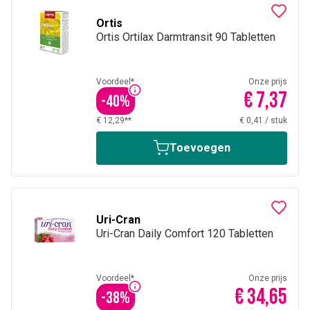
Ortis
Ortis Ortilax Darmtransit 90 Tabletten
Voordeel*
Onze prijs
€ 7,37
-
40
%
€ 12,29**
€ 0,41
/
stuk
Toevoegen
Uri-Cran
Uri-Cran Daily Comfort 120 Tabletten
Voordeel*
Onze prijs
€ 34,65
-
38
%