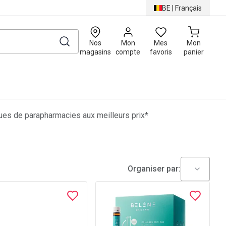
BE
|
Français
0
Nos
Mon
Mes
Mon
magasins
compte
favoris
panier
es de parapharmacies aux meilleurs prix*
Organiser par: