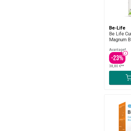
Be-Life
Be Life C
Magnum Bi
Avantage*
-
23
%
38,80 €**