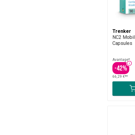
Trenker
NC2 Mobili
Capsules
Avantage*
-
42
%
66,29 €**