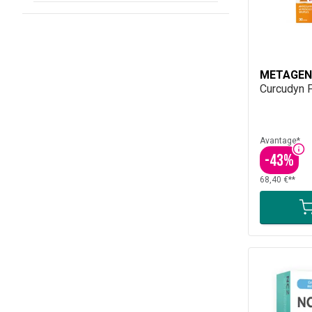
METAGEN
Curcudyn F
Avantage*
-
43
%
68,40 €**