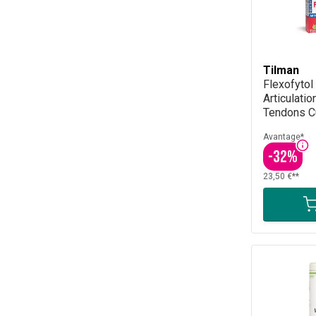
Tilman
Flexofytol
Articulati
Tendons C
Comprimé
Avantage*
-
32
%
23,50 €**