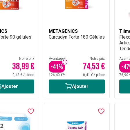
ICS
METAGENICS
Tilm
orte 90 gélules
Curcudyn Forte 180 Gélules
Flexo
Artic
Tend
Comp
Notre prix
Avantage*
Notre prix
Avant
38,99 €
74,53 €
-
41
%
-
47
0,43 €
/
pièce
126,40 €**
0,41 €
/
pièce
76,90 
Ajouter
Ajouter