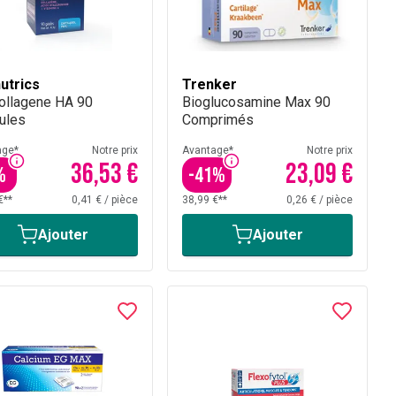
nutrics
Trenker
collagene HA 90
Bioglucosamine Max 90
ules
Comprimés
age*
Notre prix
Avantage*
Notre prix
36,53 €
23,09 €
%
-
41
%
€**
0,41 €
/
pièce
38,99 €**
0,26 €
/
pièce
Ajouter
Ajouter