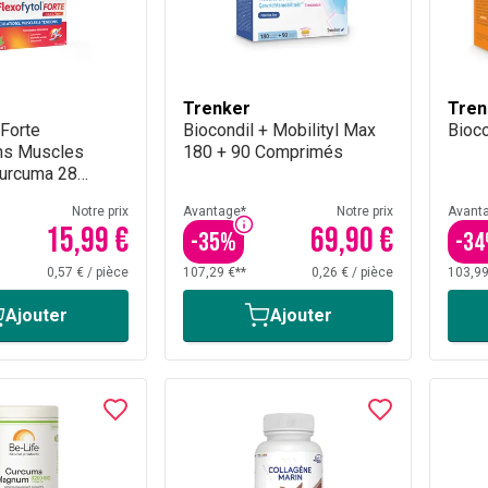
Trenker
Tren
 Forte
Biocondil + Mobilityl Max
Bioc
ons Muscles
180 + 90 Comprimés
urcuma 28
s
Notre prix
Avantage*
Notre prix
Avant
15,99 €
69,90 €
-
35
%
-
34
0,57 €
/
pièce
107,29 €**
0,26 €
/
pièce
103,99
Ajouter
Ajouter