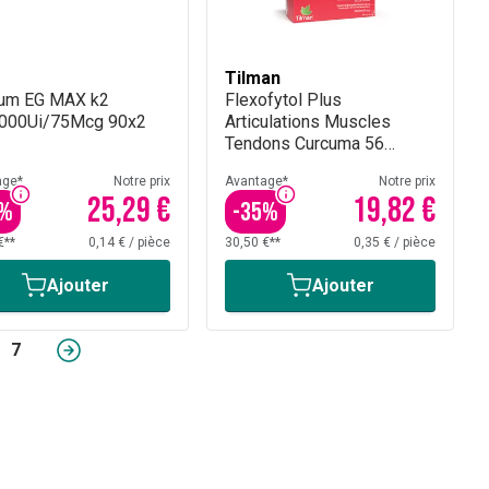
Tilman
ium EG MAX k2
Flexofytol Plus
000Ui/75Mcg 90x2
Articulations Muscles
Tendons Curcuma 56
Comprimés
age*
Notre prix
Avantage*
Notre prix
25,29 €
19,82 €
%
-
35
%
€**
0,14 €
/
pièce
30,50 €**
0,35 €
/
pièce
Ajouter
Ajouter
7