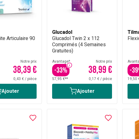
Glucadol
Tilm
te Articulaire 90
Glucadol Twin 2 x 112
Flex
Comprimés (4 Semaines
Gratuites)
Notre prix
Avantage*
Notre prix
Avant
38,39 €
38,99 €
-
33
%
-
39
0,43 €
/
pièce
57,95 €**
0,17 €
/
pièce
19,50 
Ajouter
Ajouter