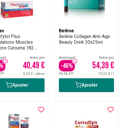
an
Belène
fytol Plus
Belène Collagen Anti-Age
ulations Muscles
Beauty Drink 30x25ml
ons Curcuma 182
rimés
age*
Notre prix
Avantage*
Notre prix
40,49 €
54,39 €
%
-
46
%
€**
0,22 €
/
pièce
99,95 €**
72,52 €
/
l
Ajouter
Ajouter