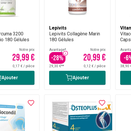
Lepivits
Vita
urcuma 3200
Lepivits Collagène Marin
Vita
o 180 Gélules
180 Gélules
Caps
Notre prix
Avantage*
Notre prix
Avant
29,99 €
20,99 €
-
28
%
-
6
0,17 €
/
pièce
29,30 €**
0,12 €
/
pièce
38,90 
Ajouter
Ajouter