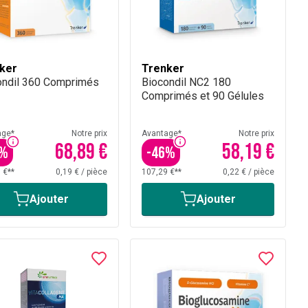
ker
Trenker
ondil 360 Comprimés
Biocondil NC2 180
Comprimés et 90 Gélules
age*
Notre prix
Avantage*
Notre prix
68,89 €
58,19 €
%
-
46
%
 €**
0,19 €
/
pièce
107,29 €**
0,22 €
/
pièce
Ajouter
Ajouter