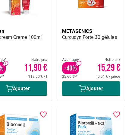
an
METAGENICS
icream Creme 100ml
Curcudyn Forte 30 gélules
age*
Notre prix
Avantage*
Notre prix
11,90 €
15,29 €
%
-
40
%
€**
119,00 €
/
l
25,60 €**
0,51 €
/
pièce
Ajouter
Ajouter