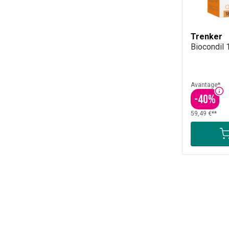
Trenker
Biocondil
Avantage*
-
40
%
59,49 €**