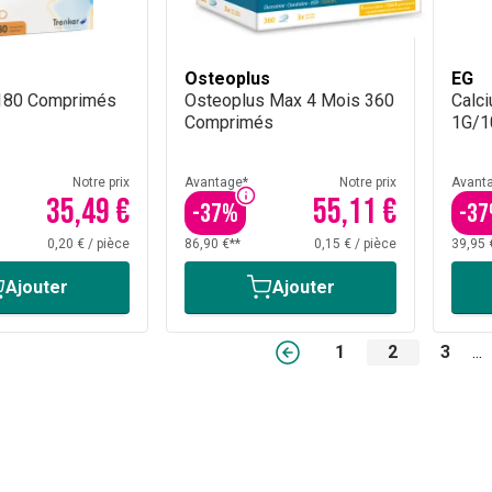
Osteoplus
EG
 180 Comprimés
Osteoplus Max 4 Mois 360
Calc
Comprimés
1G/1
Notre prix
Avantage*
Notre prix
Avant
35,49 €
55,11 €
-
37
%
-
37
0,20 €
/
pièce
86,90 €**
0,15 €
/
pièce
39,95 
Ajouter
Ajouter
1
2
3
...