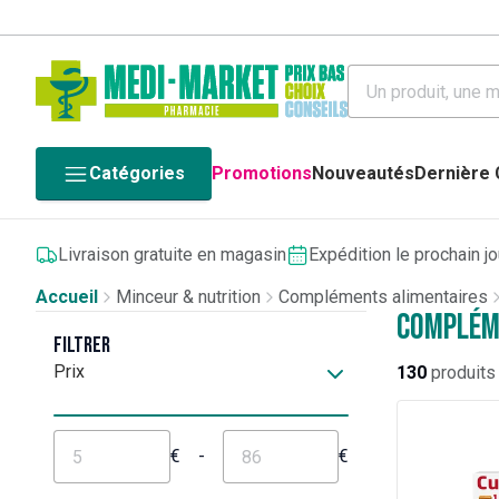
Catégories
Promotions
Nouveautés
Dernière
Livraison gratuite en magasin
Expédition le prochain j
Accueil
Minceur & nutrition
Compléments alimentaires
Compléme
Filtrer
Prix
130
produits
€
-
€