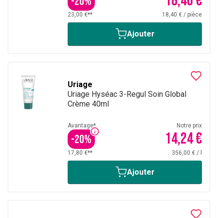
18,40 €
-
20
%
23,00 €**
18,40 €
/
pièce
Ajouter
Uriage
Uriage Hyséac 3-Regul Soin Global
Crème 40ml
Avantage*
Notre prix
14,24 €
-
20
%
17,80 €**
356,00 €
/
l
Ajouter