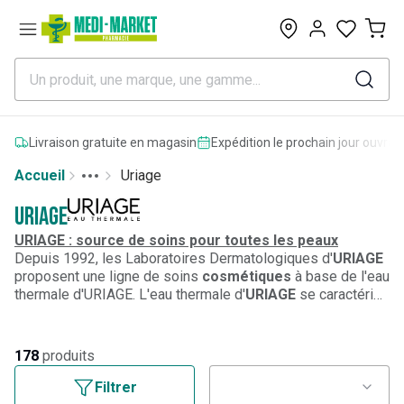
0
Livraison gratuite en magasin
Expédition le prochain jour ouvrab
Accueil
Uriage
Toggle menu
More
Uriage
URIAGE : source de soins pour toutes les peaux
Depuis 1992, les Laboratoires Dermatologiques d'
URIAGE
proposent une ligne de soins
cosmétiques
à base de l'eau
thermale d'URIAGE. L'eau thermale d'
URIAGE
se caractérise
par une teneur particulièrement élevée en sels minéraux et
en oligo-éléments qui lui donne d'
excellentes propriétés
convenant à tous les types de peau. L'eau thermale
178
produits
d'
URIAGE
est à la base de produits dermo-cosmétiques
spécialement conçus pour l'équilibre et le soin des
peaux
Filtrer
sensibles
de l'
adulte
et de l'
enfant.