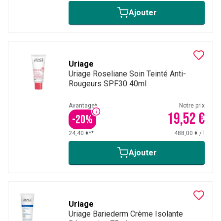
Ajouter
Uriage
Uriage Roseliane Soin Teinté Anti-
Rougeurs SPF30 40ml
Avantage*
Notre prix
19,52 €
-
20
%
24,40 €**
488,00 €
/
l
Ajouter
Uriage
Uriage Bariederm Crème Isolante