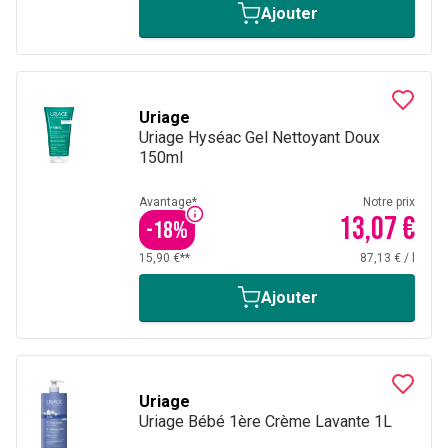
Ajouter
Uriage
Uriage Hyséac Gel Nettoyant Doux
150ml
Avantage*
Notre prix
13,07 €
-
18
%
15,90 €**
87,13 €
/
l
Ajouter
Uriage
Uriage Bébé 1ère Crème Lavante 1L