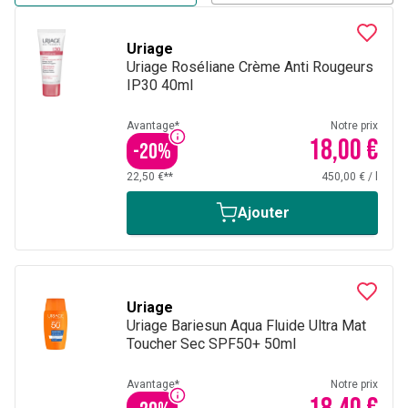
Uriage
Uriage Roséliane Crème Anti Rougeurs
IP30 40ml
Avantage*
Notre prix
18,00 €
-
20
%
22,50 €**
450,00 €
/
l
Ajouter
Uriage
Uriage Bariesun Aqua Fluide Ultra Mat
Toucher Sec SPF50+ 50ml
Avantage*
Notre prix