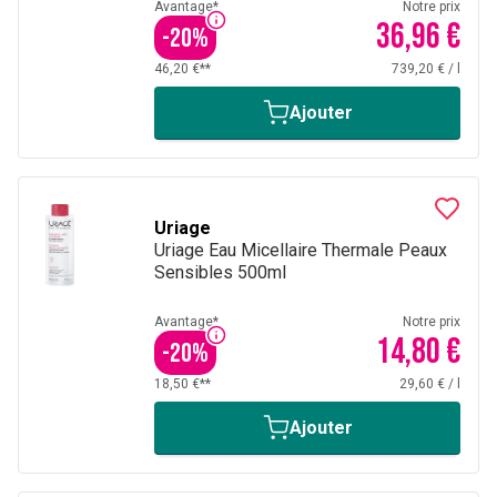
Avantage*
Notre prix
36,96 €
-
20
%
46,20 €**
739,20 €
/
l
Ajouter
Uriage
Uriage Eau Micellaire Thermale Peaux
Sensibles 500ml
Avantage*
Notre prix
14,80 €
-
20
%
18,50 €**
29,60 €
/
l
Ajouter