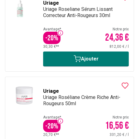
Uriage
Uriage Roseliane Sérum Lissant
Correcteur Anti-Rougeurs 30ml
Avantage*
Notre prix
24,36 €
-
20
%
30,30 €**
812,00 €
/
l
Ajouter
Uriage
Uriage Roséliane Crème Riche Anti-
Rougeurs 50ml
Avantage*
Notre prix
16,56 €
-
20
%
20,70 €**
331,20 €
/
l