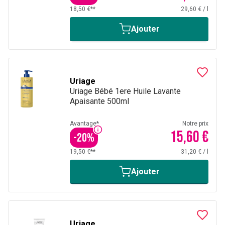
18,50 €**
29,60 €
/
l
Ajouter
Uriage
Uriage Bébé 1ere Huile Lavante
Apaisante 500ml
Avantage*
Notre prix
15,60 €
-
20
%
19,50 €**
31,20 €
/
l
Ajouter
Uriage