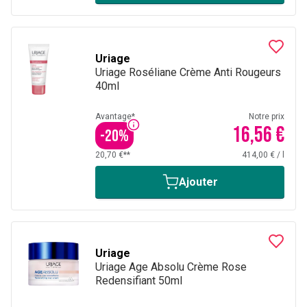
Uriage
Uriage Roséliane Crème Anti Rougeurs
40ml
Avantage*
Notre prix
16,56 €
-
20
%
20,70 €**
414,00 €
/
l
Ajouter
Uriage
Uriage Age Absolu Crème Rose
Redensifiant 50ml