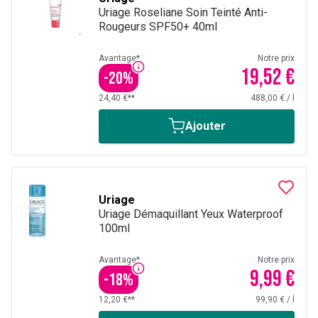
Uriage Roseliane Soin Teinté Anti-
Rougeurs SPF50+ 40ml
Avantage*
Notre prix
19,52 €
-
20
%
24,40 €**
488,00 €
/
l
Ajouter
Uriage
Uriage Démaquillant Yeux Waterproof
100ml
Avantage*
Notre prix
9,99 €
-
18
%
12,20 €**
99,90 €
/
l