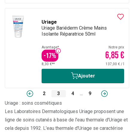
Uriage
Uriage Bariéderm Crème Mains
Isolante Réparatrice 50ml
Avantage*
Notre prix
6,85 €
-
17
%
8,30 €**
137,00 €
/
l
Ajouter
2
3
4
...
9
Uriage : soins cosmétiques
Les Laboratoires Dermatologiques Uriage proposent une
ligne de soins cutanés à base de l'eau thermale d'Uriage et
cela depuis 1992. L'eau thermale d'Uriage se caractérise