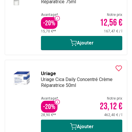
Réparatrice 75ml
Avantage*
Notre prix
12,56 €
-
20
%
15,70 €**
167,47 €
/
l
Ajouter
Uriage
Uriage Cica Daily Concentré Crème
Réparatrice 50ml
Avantage*
Notre prix
23,12 €
-
20
%
28,90 €**
462,40 €
/
l
Ajouter