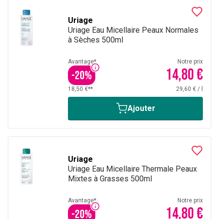
Uriage
Uriage Eau Micellaire Peaux Normales
à Sèches 500ml
Avantage*
Notre prix
14,80 €
-
20
%
18,50 €**
29,60 €
/
l
Ajouter
Uriage
Uriage Eau Micellaire Thermale Peaux
Mixtes à Grasses 500ml
Avantage*
Notre prix
14,80 €
-
20
%