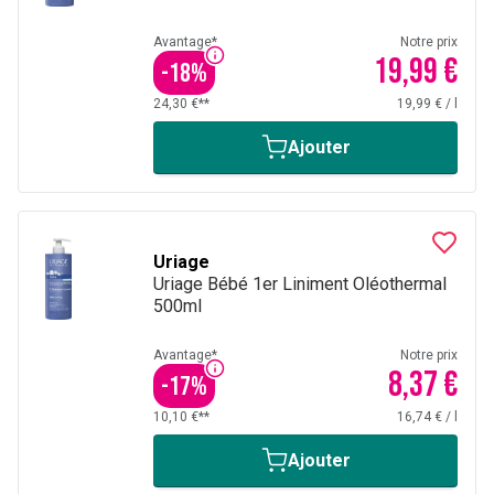
Avantage*
Notre prix
19,99 €
-
18
%
24,30 €**
19,99 €
/
l
Ajouter
Uriage
Uriage Bébé 1er Liniment Oléothermal
500ml
Avantage*
Notre prix
8,37 €
-
17
%
10,10 €**
16,74 €
/
l
Ajouter