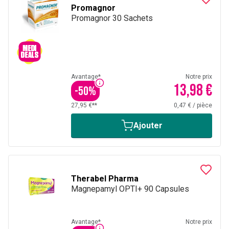
Promagnor
Promagnor 30 Sachets
Avantage*
Notre prix
13,98 €
-
50
%
27,95 €**
0,47 €
/
pièce
Ajouter
Therabel Pharma
Magnepamyl OPTI+ 90 Capsules
Avantage*
Notre prix