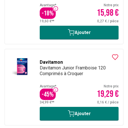
Avantage*
Notre prix
15,98 €
-
18
%
19,60 €**
0,27 €
/
pièce
Ajouter
Davitamon
Davitamon Junior Framboise 120
Comprimés à Croquer
Avantage*
Notre prix
19,29 €
-
45
%
34,99 €**
0,16 €
/
pièce
Ajouter