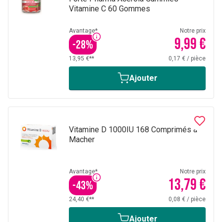
Vitamine C 60 Gommes
Avantage*
Notre prix
9,99 €
-
28
%
13,95 €**
0,17 €
/
pièce
Ajouter
Vitamine D 1000IU 168 Comprimés à
Macher
Avantage*
Notre prix
13,79 €
-
43
%
24,40 €**
0,08 €
/
pièce
Ajouter