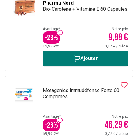
Pharma Nord
Bio-Carotene + Vitamine E 60 Capsules
Avantage*
Notre prix
9,99 €
-
23
%
12,95 €**
0,17 €
/
pièce
Ajouter
Metagenics Immudéfense Forte 60
Comprimés
Avantage*
Notre prix
46,29 €
-
23
%
59,90 €**
0,77 €
/
pièce