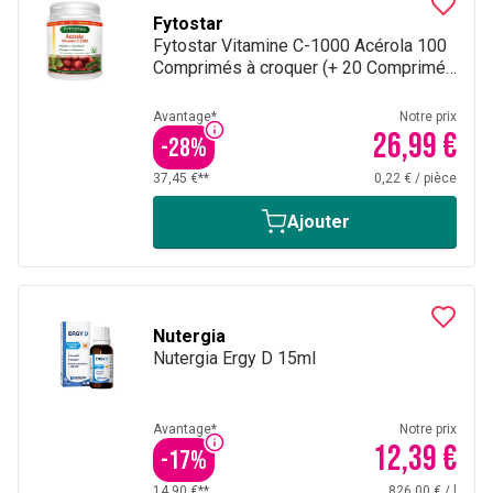
Fytostar
Fytostar Vitamine C-1000 Acérola 100
Comprimés à croquer (+ 20 Comprimés
Gratuits)
Avantage*
Notre prix
26,99 €
-
28
%
37,45 €**
0,22 €
/
pièce
Ajouter
Nutergia
Nutergia Ergy D 15ml
Avantage*
Notre prix
12,39 €
-
17
%
14,90 €**
826,00 €
/
l