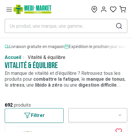
0
Livraison gratuite en magasin
Expédition le prochain jour ouvrab
Accueil
Vitalité & équilibre
Vitalité & équilibre
En manque de vitalité et d’équilibre ? Retrouvez tous les
produits pour
combattre la fatigue
, le
manque de tonus
,
le
stress
, une
libido à zéro
ou une
digestion difficile
.
Découvrez notre large choix de
vitamines
(
huile de
poisson
,
vitamine D
,
oméga 3
), de
minéraux et d’oligo-
éléments
(
magnésium
,
zinc
) pour booster votre vitalité et
692
produits
votre équilibre pour votre
bien-être
général.
Filtrer