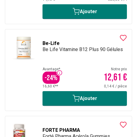
Ajouter
Be-Life
Be Life Vitamine B12 Plus 90 Gélules
Avantage*
Notre prix
12,61 €
-
24
%
16,60 €**
0,14 €
/
pièce
Ajouter
FORTE PHARMA
Forté Pharma Acérola Gummies