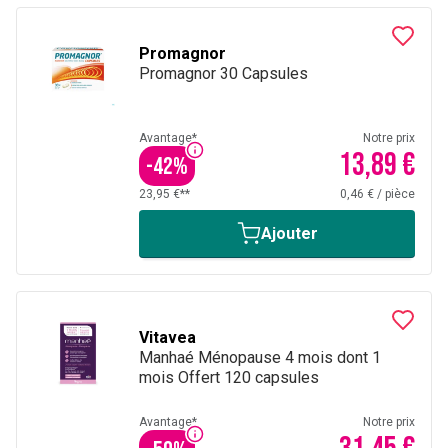
Promagnor
Promagnor 30 Capsules
Avantage*
Notre prix
13,89 €
-
42
%
23,95 €**
0,46 €
/
pièce
Ajouter
Vitavea
Manhaé Ménopause 4 mois dont 1
mois Offert 120 capsules
Avantage*
Notre prix