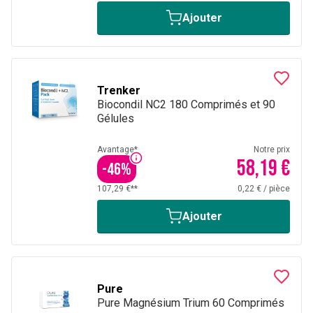
Ajouter
Trenker
Biocondil NC2 180 Comprimés et 90
Gélules
Avantage*
Notre prix
58,19 €
-
46
%
107,29 €**
0,22 €
/
pièce
Ajouter
Pure
Pure Magnésium Trium 60 Comprimés