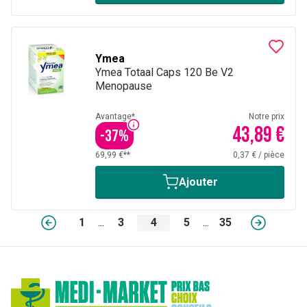
Ymea
Ymea Totaal Caps 120 Be V2
Menopause
Avantage*
Notre prix
43,89 €
-
37
%
69,99 €**
0,37 €
/
pièce
Ajouter
1
...
3
4
5
...
35