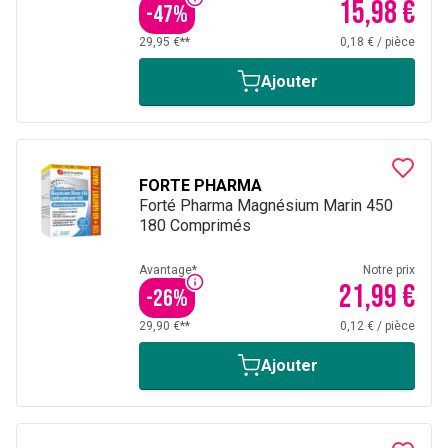
15,98 €
-
47
%
29,95 €**
0,18 €
/
pièce
Ajouter
FORTE PHARMA
Forté Pharma Magnésium Marin 450
180 Comprimés
Avantage*
Notre prix
21,99 €
-
26
%
29,90 €**
0,12 €
/
pièce
Ajouter