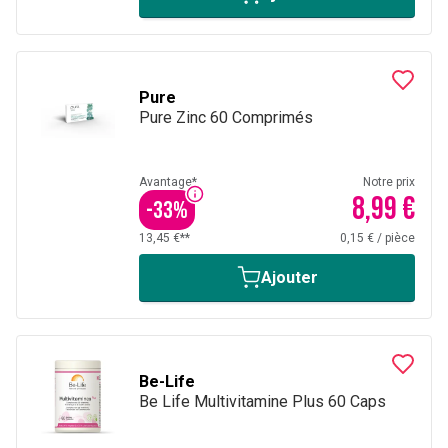
Pure
Pure Zinc 60 Comprimés
Avantage*
Notre prix
8,99 €
-
33
%
13,45 €**
0,15 €
/
pièce
Ajouter
Be-Life
Be Life Multivitamine Plus 60 Caps