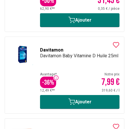
31,45 €
-
50
%
62,90 €**
0,35 €
/
pièce
Ajouter
Davitamon
Davitamon Baby Vitamine D Huile 25ml
Avantage*
Notre prix
7,99 €
-
36
%
12,49 €**
319,60 €
/
l
Ajouter