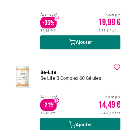
Avantage*
Notre prix
19,99 €
-
35
%
30,95 €**
0,33 €
/
pièce
Ajouter
Be-Life
Be Life B Complex 60 Gélules
Avantage*
Notre prix
14,49 €
-
21
%
18,40 €**
0,24 €
/
pièce
Ajouter